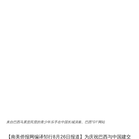
来自巴西马累贫民窟的青少年乐手在中国长城演奏。巴西“G1”网站
【南美侨报网编译邹行8月26日报道】为庆祝巴西与中国建交