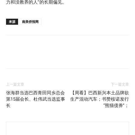
力和没教养的人”的长期偏见。
来源
南美侨报网
上一篇文章
下一篇文章
张海群当选巴西青田同乡总会
【周看】巴西新兴本土品牌欲
第15届会长、杜伟武当选监事
生产混动汽车；书赞桉诺发行
长
“熊猫债券”；