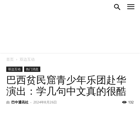
首页
双边互动
双边互动
热门消息
巴西贫民窟青少年乐团赴华
演出：学几句中文真的很酷
由
巴中通讯社
-
2024年8月26日
132