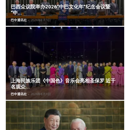
巴西众议院举办2026“中巴文化年”纪念会议暨
“中...
巴中通讯社
-
2026年8月3日
上海民族乐团《中国色》音乐会亮相圣保罗 近千
名观众...
巴中通讯社
-
2026年8月1日