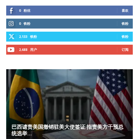
0
粉丝
喜欢
0
铁粉
铁粉
2,133
铁粉
铁粉
2,688
用户
订阅
巴西谴责美国撤销驻美大使签证 指责美方干预总
统选举...