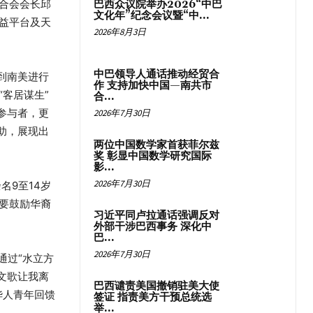
合会会长邱
巴西众议院举办2026“中巴
文化年”纪念会议暨“中...
益平台及天
2026年8月3日
中巴领导人通话推动经贸合
到南美进行
作 支持加快中国—南共市
客居谋生”
合...
参与者，更
2026年7月30日
助，展现出
两位中国数学家首获菲尔兹
奖 彰显中国数学研究国际
影...
2026年7月30日
名9至14岁
要鼓励华裔
习近平同卢拉通话强调反对
外部干涉巴西事务 深化中
巴...
2026年7月30日
通过“水立方
文歌让我离
巴西谴责美国撤销驻美大使
华人青年回馈
签证 指责美方干预总统选
举...