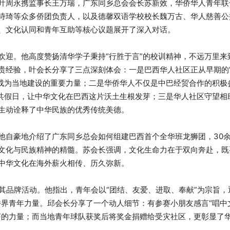
叶周永携监事长王万瑞，广东同乡总会会长苏新效，华侨华人青年联
诗琦等众多侨团负责人，以及德馨双语学校校长魏万古、华人慈善公
、文化认同和青年互助等核心议题展开了深入对话。
欢迎。他高度赞扬清华学子秉持“行胜于言”的校训精神，不远万里来
贵经验，叶会长分享了三点深刻体会：一是巴西华人社区正从早期的“
，成为当地建设的重要力量；二是华侨华人不仅是中巴经贸合作的积极
公共假日，让中华文化在巴西这片沃土生根发芽；三是华人社区守望相
生动诠释了中华民族的优秀传统美德。
自豪地介绍了广东同乡总会如何组建巴西首个全华班龙狮团，30余
文化与民族精神的精髓。苏会长强调，文化生命力在于双向奔赴，既
中华文化在海外薪火相传、历久弥新。
其品牌活动。他指出，青年会以“团结、友爱、进取、奉献”为宗旨，
侨界青年力量。邱会长分享了一个动人细节：有参赛小朋友感言“唱中
芽的力量；而当地青年球队获奖后将奖金捐赠给受灾社区，更彰显了