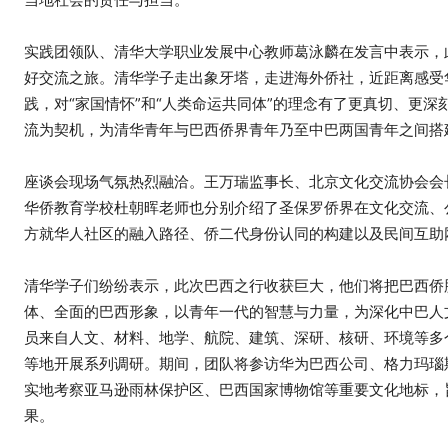
实践团领队、清华大学职业发展中心教师葛泳麟在发言中表示，
好交流之旅。清华学子走出象牙塔，走进海外侨社，近距离感受
践，对“家国情怀”和“人类命运共同体”的理念有了更真切、更
流为契机，为清华青年与巴西侨界青年乃至中巴两国青年之间搭
座谈会现场气氛热烈融洽。王万瑞监事长、北京文化交流协会会
华侨教育学校杜朝晖老师也分别介绍了圣保罗侨界在文化交流、
方就华人社区的融入路径、侨二代身份认同的构建以及民间互助
清华学子们纷纷表示，此次巴西之行收获巨大，他们将把巴西侨
体、全面的巴西形象，以青年一代的智慧与力量，为深化中巴人
员来自人文、材料、地学、航院、建筑、深研、核研、环境等多
等地开展系列调研。期间，团队将参访华为巴西公司、格力玛瑙
实地考察亚马逊雨林保护区、巴西国家博物馆等重要文化地标，
果。