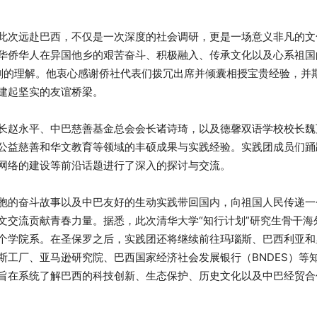
此次远赴巴西，不仅是一次深度的社会调研，更是一场意义非凡的文
华侨华人在异国他乡的艰苦奋斗、积极融入、传承文化以及心系祖国
深刻的理解。他衷心感谢侨社代表们拨冗出席并倾囊相授宝贵经验，并
建起坚实的友谊桥梁。
长赵永平、中巴慈善基金总会会长诸诗琦，以及德馨双语学校校长魏
公益慈善和华文教育等领域的丰硕成果与实践经验。实践团成员们踊
网络的建设等前沿话题进行了深入的探讨与交流。
胞的奋斗故事以及中巴友好的生动实践带回国内，向祖国人民传递一
文交流贡献青春力量。据悉，此次清华大学“知行计划”研究生骨干海
个学院系。在圣保罗之后，实践团还将继续前往玛瑙斯、巴西利亚和
斯工厂、亚马逊研究院、巴西国家经济社会发展银行（BNDES）等
旨在系统了解巴西的科技创新、生态保护、历史文化以及中巴经贸合