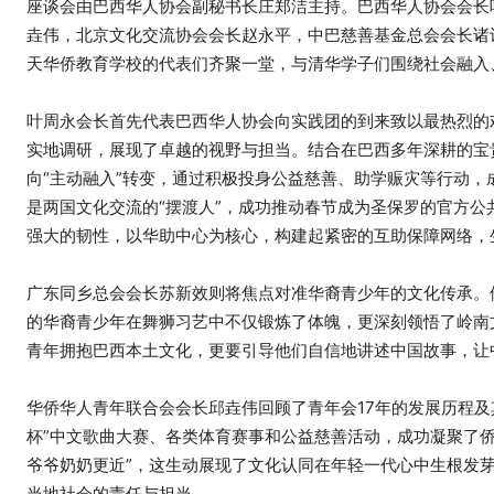
座谈会由巴西华人协会副秘书长庄郑洁主持。巴西华人协会会长
垚伟，北京文化交流协会会长赵永平，中巴慈善基金总会会长诸
天华侨教育学校的代表们齐聚一堂，与清华学子们围绕社会融入
叶周永会长首先代表巴西华人协会向实践团的到来致以最热烈的
实地调研，展现了卓越的视野与担当。结合在巴西多年深耕的宝
向“主动融入”转变，通过积极投身公益慈善、助学赈灾等行动
是两国文化交流的“摆渡人”，成功推动春节成为圣保罗的官方
强大的韧性，以华助中心为核心，构建起紧密的互助保障网络，
广东同乡总会会长苏新效则将焦点对准华裔青少年的文化传承。他
的华裔青少年在舞狮习艺中不仅锻炼了体魄，更深刻领悟了岭南
青年拥抱巴西本土文化，更要引导他们自信地讲述中国故事，让
华侨华人青年联合会会长邱垚伟回顾了青年会17年的发展历程及
杯”中文歌曲大赛、各类体育赛事和公益慈善活动，成功凝聚了
爷爷奶奶更近”，这生动展现了文化认同在年轻一代心中生根发
当地社会的责任与担当。