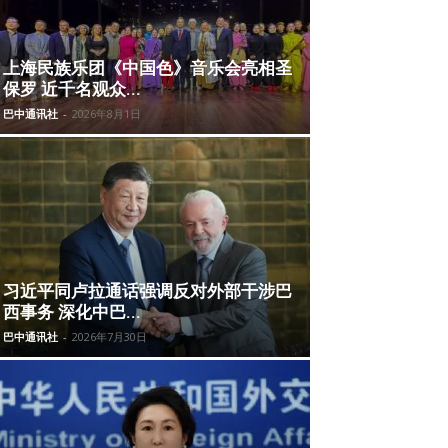
上海民族乐团《中国色》音乐会亮相圣
保罗 近千名观众...
巴中通讯社
-
2026年8月1日
习近平同卢拉通话强调反对外部干涉巴
西事务 深化中巴...
巴中通讯社
-
2026年7月30日