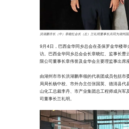
洪湖鹏市长（中）章晓红会长（左）兰礼明董事长共同为湖州国
9月4日，巴西金华同乡总会在圣保罗金华楼
访。巴西金华同乡总会会长章晓红、监事长曹云龙、秘
限公司董事长章伟誉及金华会主要理监事出席
由湖州市市长洪湖鹏率领的代表团成员包括市
局局长杨中校、市外办主任张国英、德清县代
山化工总裁李丹、市产业集团总工程师成兴军
司董事长兰礼明。