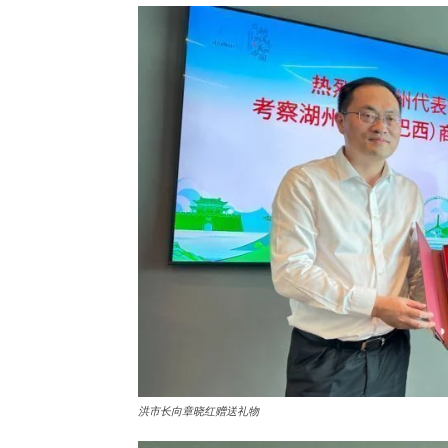
洪市长向章晓红赠送礼物