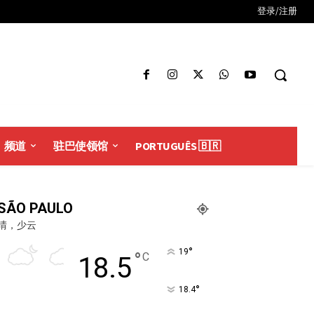
登录/注册
频道
驻巴使领馆
PORTUGUÊS 🇧🇷
SÃO PAULO
晴，少云
°
19
°
C
18.5
°
18.4