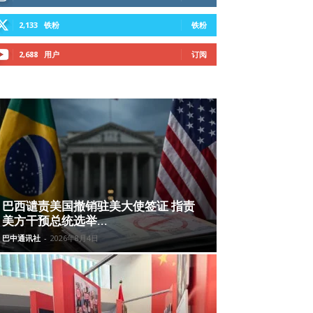
2,133
铁粉
铁粉
2,688
用户
订阅
巴西谴责美国撤销驻美大使签证 指责
美方干预总统选举...
巴中通讯社
-
2026年8月4日