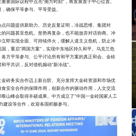
重要国际议程中点亮“南方时刻”，将发展置于中心位置。
设，确保平等参与、平等受益。
热点问题提供新助力。历史反复证明，冷战思维、集团对
大的问题甚至危机。形势再复杂，也不能放弃对话协商。冲
沙立即实现全面、可持续停火，缓解人道主义危机，防止冲
国，重启“两国方案”，实现中东地区持久和平。乌克兰危
、各方平等参与、公平讨论所有和平方案的真正和会。金砖
和平共识，反对借机煽动“新冷战”。
让金砖务实合作迈上新台阶。充分发挥大金砖资源和市场优
粮食安全合作的保障作用，创新合作的驱动作用，人文交流
保喀山峰会取得丰硕成果。中方成立了“中国一金砖国家人工
力建设等合作，欢迎各国积极参与。