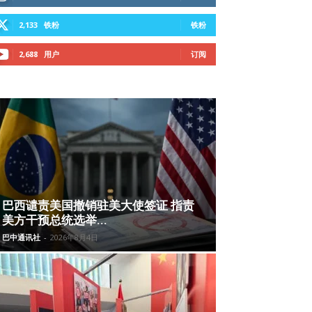
2,133
铁粉
铁粉
2,688
用户
订阅
巴西谴责美国撤销驻美大使签证 指责
美方干预总统选举...
巴中通讯社
-
2026年8月4日