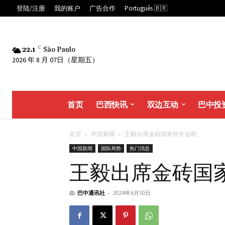
登陆/注册
我的账户
广告合作
Português 🇧🇷
22.1
C
São Paulo
2026 年 8 月 07日（星期五）
首页
巴西快讯
双边互动
巴中投
首页
中国新闻
王毅出席金砖国家外长会晤
中国新闻
国际局势
热门消息
王毅出席金砖国
由
巴中通讯社
-
2024年6月10日