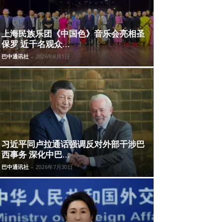
上海民族乐团《中国色》音乐会亮相圣
保罗 近千名观众...
巴中通讯社
-
2026年8月1日
习近平同卢拉通话强调反对外部干涉巴
西事务 深化中巴...
巴中通讯社
-
2026年7月30日