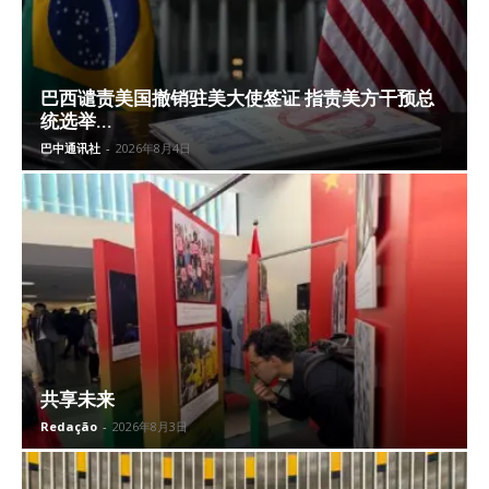
巴西谴责美国撤销驻美大使签证 指责美方干预总
统选举...
巴中通讯社
-
2026年8月4日
共享未来
Redação
-
2026年8月3日