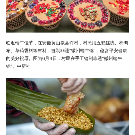
临近端午佳节，在安徽黄山歙县许村，村民用五彩丝线、棉绸
布、草药香料等材料，缝制非遗“徽州端午锦”，蕴含平安健康
的美好祝愿。图为6月4日，村民在手工缝制非遗“徽州端午
锦”。中新社