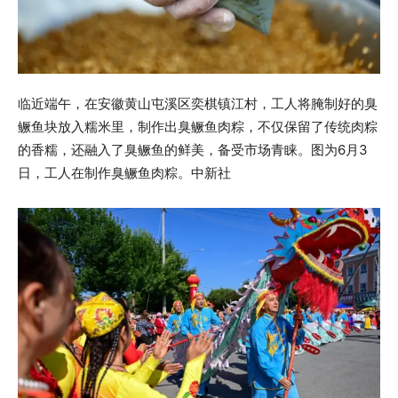
临近端午，在安徽黄山屯溪区奕棋镇江村，工人将腌制好的臭
鳜鱼块放入糯米里，制作出臭鳜鱼肉粽，不仅保留了传统肉粽
的香糯，还融入了臭鳜鱼的鲜美，备受市场青睐。图为6月3
日，工人在制作臭鳜鱼肉粽。中新社