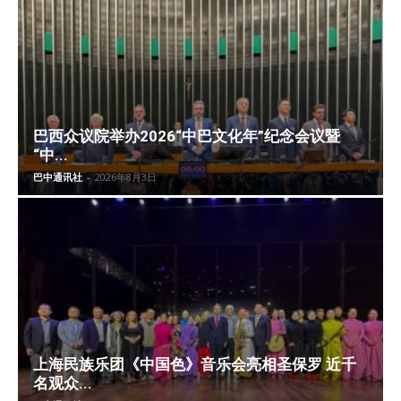
巴西众议院举办2026“中巴文化年”纪念会议暨
“中...
巴中通讯社
-
2026年8月3日
上海民族乐团《中国色》音乐会亮相圣保罗 近千
名观众...