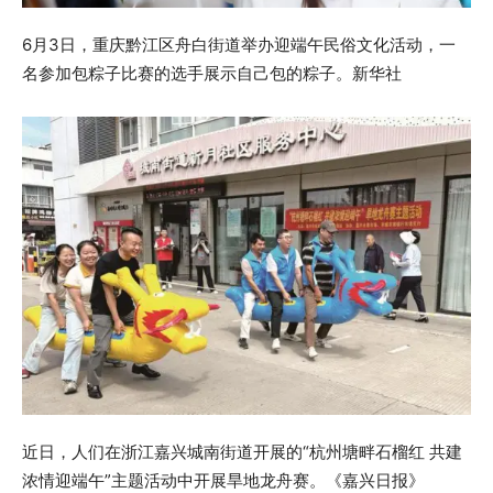
6月3日，重庆黔江区舟白街道举办迎端午民俗文化活动，一
名参加包粽子比赛的选手展示自己包的粽子。新华社
近日，人们在浙江嘉兴城南街道开展的“杭州塘畔石榴红 共建
浓情迎端午”主题活动中开展旱地龙舟赛。《嘉兴日报》