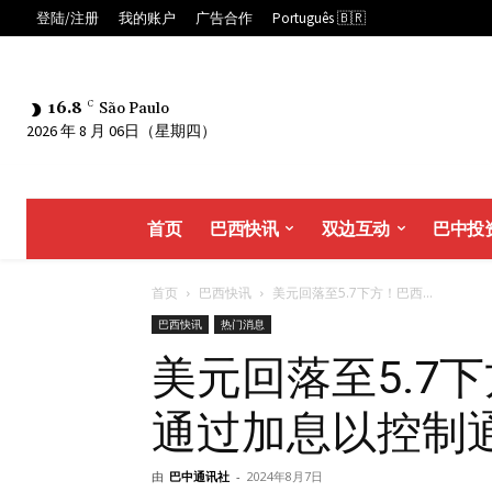
登陆/注册
我的账户
广告合作
Português 🇧🇷
16.8
C
São Paulo
2026 年 8 月 06日（星期四）
首页
巴西快讯
双边互动
巴中投
首页
巴西快讯
美元回落至5.7下方！巴西...
巴西快讯
热门消息
美元回落至5.7
通过加息以控制
由
巴中通讯社
-
2024年8月7日