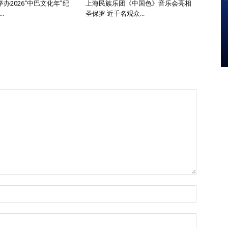
办2026“中巴文化年”纪
上海民族乐团《中国色》音乐会亮相
.
圣保罗 近千名观众...