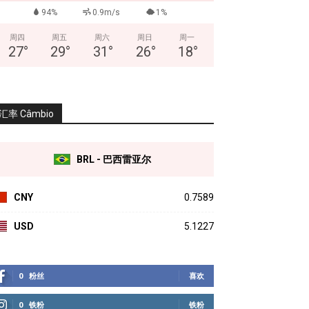
94%
0.9m/s
1%
周四
周五
周六
周日
周一
27
°
29
°
31
°
26
°
18
°
汇率 Câmbio
BRL - 巴西雷亚尔
CNY
0.7589
USD
5.1227
0
粉丝
喜欢
0
铁粉
铁粉