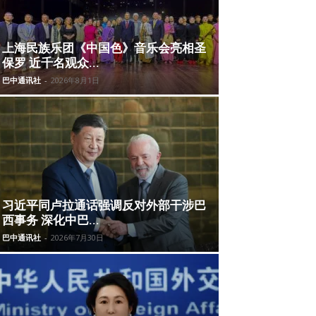
上海民族乐团《中国色》音乐会亮相圣
保罗 近千名观众...
巴中通讯社
-
2026年8月1日
习近平同卢拉通话强调反对外部干涉巴
西事务 深化中巴...
巴中通讯社
-
2026年7月30日