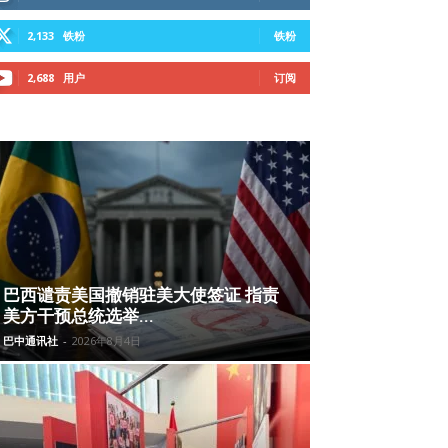
2,133
铁粉
铁粉
2,688
用户
订阅
巴西谴责美国撤销驻美大使签证 指责
美方干预总统选举...
巴中通讯社
-
2026年8月4日