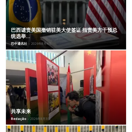
巴西谴责美国撤销驻美大使签证 指责美方干预总
统选举...
巴中通讯社
-
2026年8月4日
共享未来
Redação
-
2026年8月3日