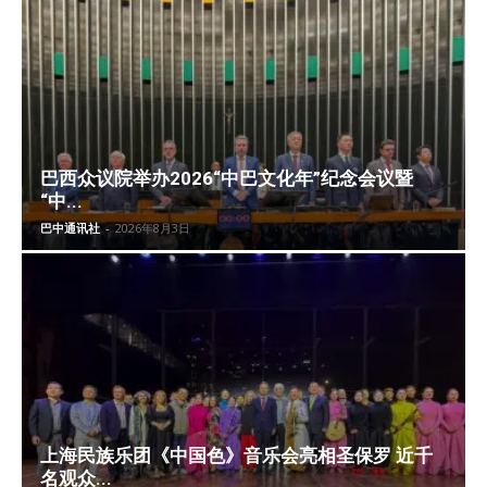
巴西众议院举办2026“中巴文化年”纪念会议暨
“中...
巴中通讯社
-
2026年8月3日
上海民族乐团《中国色》音乐会亮相圣保罗 近千
名观众...