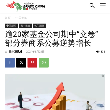
首页
中国新闻
中国新闻
巴中投资
热门消息
逾20家基金公司期中“交卷”
部分券商系公募逆势增长
由
巴中通讯社
-
2024年8月28日
105