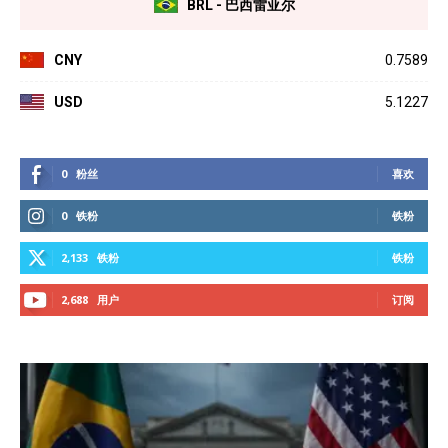
BRL - 巴西雷亚尔
CNY
0.7589
USD
5.1227
0
粉丝
喜欢
0
铁粉
铁粉
2,133
铁粉
铁粉
2,688
用户
订阅