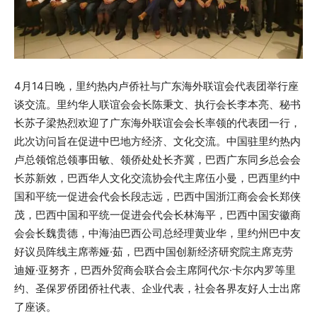
4月14日晚，里约热内卢侨社与广东海外联谊会代表团举行座
谈交流。里约华人联谊会会长陈秉文、执行会长李本亮、秘书
长苏子梁热烈欢迎了广东海外联谊会会长率领的代表团一行，
此次访问旨在促进中巴地方经济、文化交流。中国驻里约热内
卢总领馆总领事田敏、领侨处处长齐冀，巴西广东同乡总会会
长苏新效，巴西华人文化交流协会代主席伍小曼，巴西里约中
国和平统一促进会代会长段志远，巴西中国浙江商会会长郑侠
茂，巴西中国和平统一促进会代会长林海平，巴西中国安徽商
会会长魏贵德，中海油巴西公司总经理黄业华，里约州巴中友
好议员阵线主席蒂娅·茹，巴西中国创新经济研究院主席克劳
迪娅·亚努齐，巴西外贸商会联合会主席阿代尔·卡尔内罗等里
约、圣保罗侨团侨社代表、企业代表，社会各界友好人士出席
了座谈。