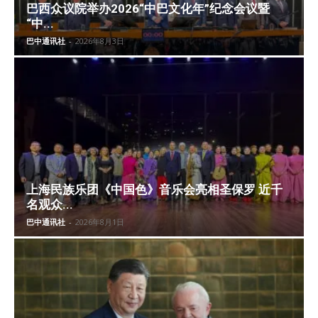
巴西众议院举办2026“中巴文化年”纪念会议暨
“中...
巴中通讯社
-
2026年8月3日
上海民族乐团《中国色》音乐会亮相圣保罗 近千
名观众...
巴中通讯社
-
2026年8月1日