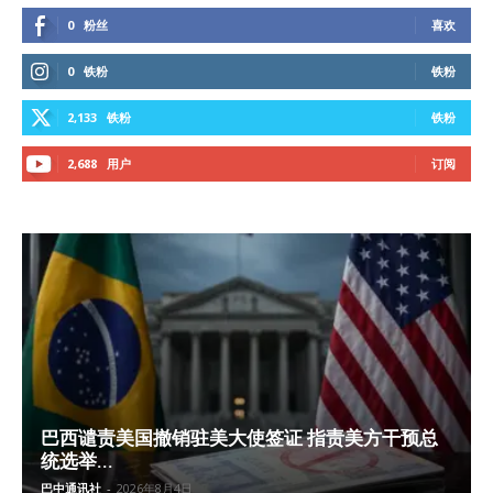
0
粉丝
喜欢
0
铁粉
铁粉
2,133
铁粉
铁粉
2,688
用户
订阅
巴西谴责美国撤销驻美大使签证 指责美方干预总
统选举...
巴中通讯社
-
2026年8月4日