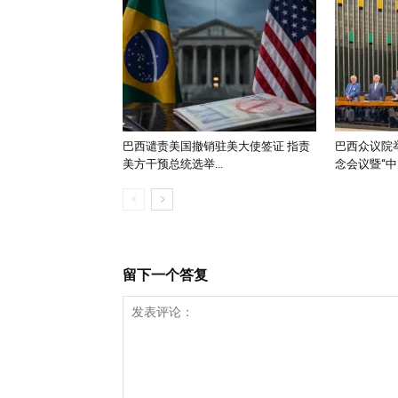
巴西谴责美国撤销驻美大使签证 指责
巴西众议院举
美方干预总统选举...
念会议暨“中..
留下一个答复