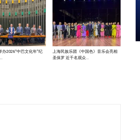
办2026“中巴文化年”纪
上海民族乐团《中国色》音乐会亮相
.
圣保罗 近千名观众...