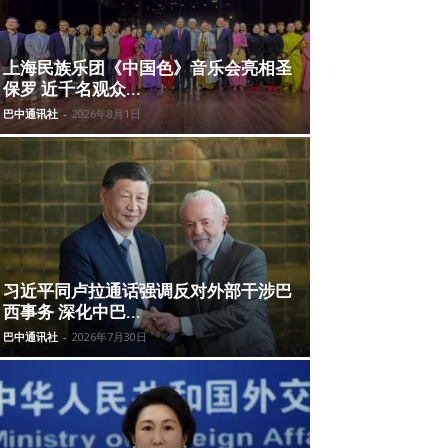
上海民族乐团《中国色》音乐会亮相圣
保罗 近千名观众...
巴中通讯社
-
2026年8月1日
习近平同卢拉通话强调反对外部干涉巴
西事务 深化中巴...
巴中通讯社
-
2026年7月30日