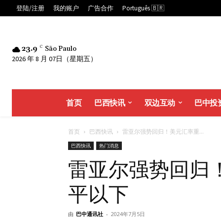
登陆/注册
我的账户
广告合作
Português 🇧🇷
23.9
C
São Paulo
2026 年 8 月 07日（星期五）
首页
巴西快讯
双边互动
巴中投
首页
巴西快讯
雷亚尔强势回归！美元汇率重...
巴西快讯
热门消息
雷亚尔强势回归！
平以下
由
巴中通讯社
-
2024年7月5日