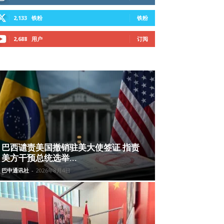
2,133
铁粉
铁粉
2,688
用户
订阅
巴西谴责美国撤销驻美大使签证 指责
美方干预总统选举...
巴中通讯社
-
2026年8月4日