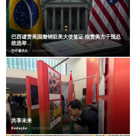
巴西谴责美国撤销驻美大使签证 指责美方干预总
统选举...
巴中通讯社
-
2026年8月4日
共享未来
Redação
-
2026年8月3日