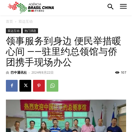
首页
双边互动
双边互动
热门消息
领事服务到身边 便民举措暖
心间 ——驻里约总领馆与侨
团携手现场办公
由
巴中通讯社
-
2024年8月22日
107