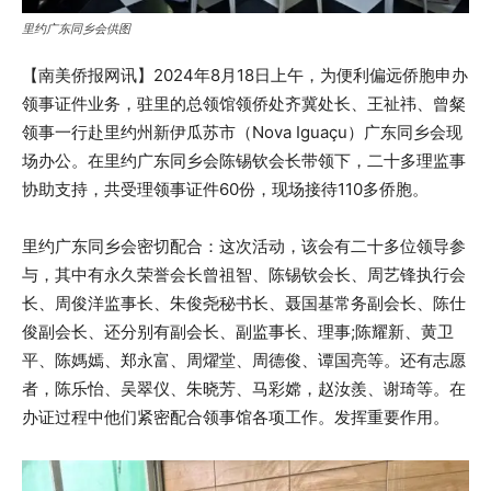
里约广东同乡会供图
【南美侨报网讯】2024年8月18日上午，为便利偏远侨胞申办
领事证件业务，驻里的总领馆领侨处齐冀处长、王祉祎、曾粲
领事一行赴里约州新伊瓜苏市（Nova Iguaçu）广东同乡会现
场办公。在里约广东同乡会陈锡钦会长带领下，二十多理监事
协助支持，共受理领事证件60份，现场接待110多侨胞。
里约广东同乡会密切配合：这次活动，该会有二十多位领导参
与，其中有永久荣誉会长曾祖智、陈锡钦会长、周艺锋执行会
长、周俊洋监事长、朱俊尧秘书长、聂国基常务副会长、陈仕
俊副会长、还分别有副会长、副监事长、理事;陈耀新、黄卫
平、陈媽嫣、郑永富、周燿堂、周德俊、谭国亮等。还有志愿
者，陈乐怡、吴翠仪、朱晓芳、马彩嫦，赵汝羨、谢琦等。在
办证过程中他们紧密配合领事馆各项工作。发挥重要作用。