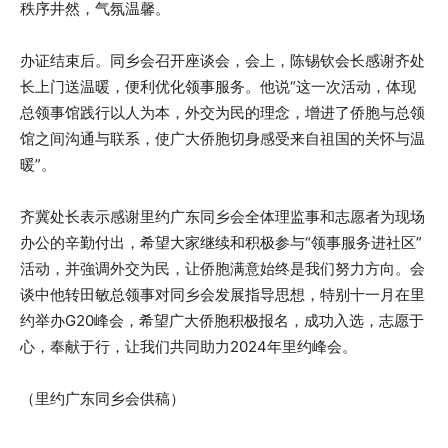
秩序井然，气氛温馨。
办证结束后。同乡会召开座谈会，会上，陈锡钦会长感谢齐处
长上门送温暖，便利优化领事服务。他说“这一次活动，体现
总领事馆践行以人为本，外交为民的理念，增进了侨胞与总领
馆之间沟通与联系，使广大侨胞切身感受来自祖国的关怀与温
暖”。
齐冀处长表示感谢里约广东同乡会全体理监事和志愿者为现场
办公的辛勤付出，希望大家继续和积极参与“领事服务进社区”
活动，并強调外交为民，让侨胞满意始终是我们努力方向。会
谈中他转田敏总领事对同乡会发展指导思想，特别十一月在里
约举办G20峰会，希望广大侨胞积极报名，成功入选，志愿于
心，奉献于行，让我们共同助力2024年里约峰会。
（里约广东同乡会供稿）