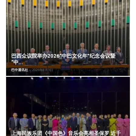
巴西众议院举办2026“中巴文化年”纪念会议暨
“中...
巴中通讯社
-
2026年8月3日
上海民族乐团《中国色》音乐会亮相圣保罗 近千