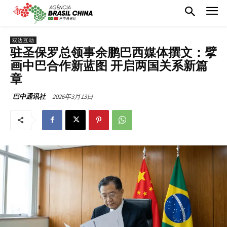
双边互动
驻圣保罗总领事余鹏巴西媒体撰文：擘
画中巴合作新蓝图 开启两国关系新篇
章
2026年3月13日
巴中通讯社