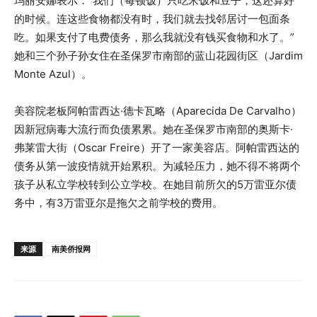
玛丽安娜表示：“我们（每顿饭）只吃米饭和豆子，这还算好
的时候。连这些食物都没有时，我们就去找邻居讨一包面条
吃。如果支付了电费债务，那么我就没有钱买食物和水了。”
她和三个孙子孙女住在圣保罗市南部的蓝山花园街区（Jardim
Monte Azul）。
美容院老板阿帕雷西达·德卡瓦略（Aparecida De Carvalho）
因新冠病毒大流行而负债累累。她在圣保罗市南部的奥斯卡·
弗莱雷大街（Oscar Freire）开了一家美容店。阿帕雷西达的
债务从第一波疫情就开始累积。为减轻压力，她不得不将两个
孩子从私立学校转到公立学校。在她目前所欠的5万雷亚尔债
务中，有3万雷亚尔是拖欠之前学校的费用。
来源
南美侨报网