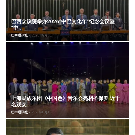
巴西众议院举办2026“中巴文化年”纪念会议暨
“中...
巴中通讯社
-
2026年8月3日
上海民族乐团《中国色》音乐会亮相圣保罗 近千
名观众...
巴中通讯社
-
2026年8月1日