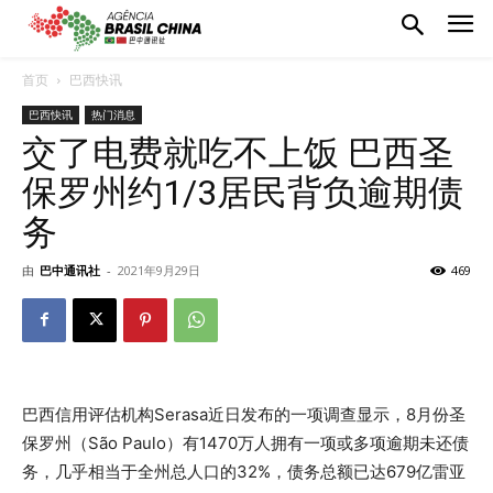
首页
巴西快讯
巴西快讯
热门消息
交了电费就吃不上饭 巴西圣
保罗州约1/3居民背负逾期债
务
由
巴中通讯社
-
2021年9月29日
469
巴西信用评估机构Serasa近日发布的一项调查显示，8月份圣
保罗州（São Paulo）有1470万人拥有一项或多项逾期未还债
务，几乎相当于全州总人口的32%，债务总额已达679亿雷亚