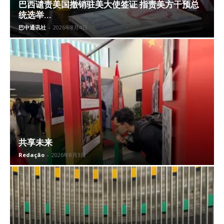
巴西谴责美国撤销驻美大使签证 指责美方干预总
统选举...
巴中通讯社
-
2026年8月4日
共享未来
Redação
-
2026年8月3日