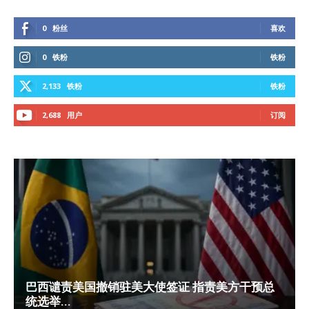
0
粉丝
喜欢
0
铁粉
铁粉
2,133
铁粉
铁粉
2,688
用户
订阅
巴西谴责美国撤销驻美大使签证 指责美方干预总
统选举...