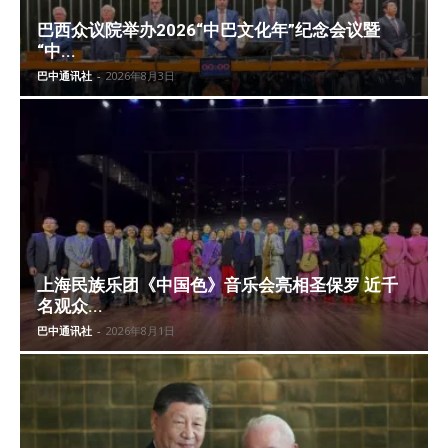
巴西众议院举办2026“中巴文化年”纪念会议暨
“中...
巴中通讯社
-
2026年8月3日
上海民族乐团《中国色》音乐会亮相圣保罗 近千
名观众...
巴中通讯社
-
2026年8月1日