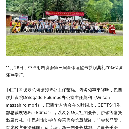
11月26日，中巴射击协会第三届全体理监事就职典礼在圣保罗
隆重举行。
中国驻圣保罗总领馆领侨处主任荣强、侨务领事李晓明，巴西
联邦议院Delegado Palumbo办公室主任莫利（Wilson
massahiro mori），巴西华人协会会长叶周永，CETTS俱乐
部总裁埃德玛（Edmar），以及各华人社团会长、侨领等嘉宾
出席典礼。中巴射击协会创会荣誉会长章晓红，前会长马赞，
首席教官兼法律顾问诸诗琦，新一届会长林旭、监事长季奇