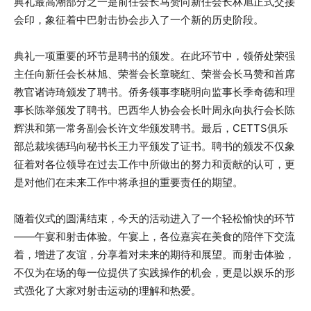
典礼最高潮部分之一是前任会长马赞向新任会长林旭正式交接
会印，象征着中巴射击协会步入了一个新的历史阶段。
典礼一项重要的环节是聘书的颁发。在此环节中，领侨处荣强
主任向新任会长林旭、荣誉会长章晓红、荣誉会长马赞和首席
教官诸诗琦颁发了聘书。侨务领事李晓明向监事长季奇德和理
事长陈举颁发了聘书。巴西华人协会会长叶周永向执行会长陈
辉洪和第一常务副会长许文华颁发聘书。最后，CETTS俱乐
部总裁埃德玛向秘书长王力平颁发了证书。聘书的颁发不仅象
征着对各位领导在过去工作中所做出的努力和贡献的认可，更
是对他们在未来工作中将承担的重要责任的期望。
随着仪式的圆满结束，今天的活动进入了一个轻松愉快的环节
——午宴和射击体验。午宴上，各位嘉宾在美食的陪伴下交流
着，增进了友谊，分享着对未来的期待和展望。而射击体验，
不仅为在场的每一位提供了实践操作的机会，更是以娱乐的形
式强化了大家对射击运动的理解和热爱。