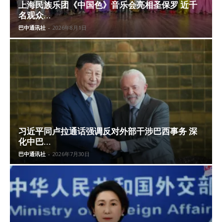
上海民族乐团《中国色》音乐会亮相圣保罗 近千
名观众...
巴中通讯社
-
2026年8月1日
习近平同卢拉通话强调反对外部干涉巴西事务 深
化中巴...
巴中通讯社
-
2026年7月30日