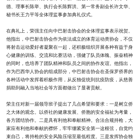
德、理事长陈举、执行会长陈辉洪、第一常务副会长许文华、
秘书长王力平等全体理监事参加典礼仪式。
在典礼上，荣强主任向中巴射击协会的全体理监事表示祝贺。
他指出，中巴射击协会作为依法成立的体育运动类协会，不仅
将射击运动爱好者凝聚在一起，还积极组织开展各种有益于身
心健康的训练、交流和比赛活动，强健了队员体魄、振奋精神
的同时，也培养了团队精神和队员之间的协作友谊。他指出，
作为巴西华人协会的组成部分，中巴射击协会在圣保罗侨界的
各种活动中发挥着积极作用，从反独促统到抗疫防疫，从慈善
捐助到融入当地社会等方面都做出了显著贡献。
荣主任对新一届领导班子提出了几点希望和要求：一是树立侨
之大体的观念。以侨社的健康发展、侨胞的安全福祉为考量，
各方团结协作。二是具有利他和奉献精神。合法合规持枪，大
家应有利他和奉献的襟怀，牢牢绷紧安全第一这根弦，自觉约
束自己，将持枪的安全风险压缩至最低程度。三是发挥协会独