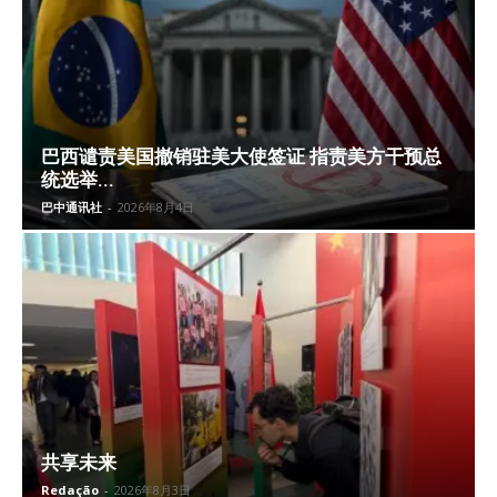
巴西谴责美国撤销驻美大使签证 指责美方干预总
统选举...
巴中通讯社
-
2026年8月4日
共享未来
Redação
-
2026年8月3日