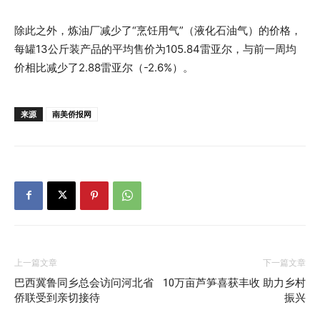
除此之外，炼油厂减少了“烹饪用气”（液化石油气）的价格，
每罐13公斤装产品的平均售价为105.84雷亚尔，与前一周均
价相比减少了2.88雷亚尔（-2.6%）。
来源
南美侨报网
上一篇文章
下一篇文章
巴西冀鲁同乡总会访问河北省
10万亩芦笋喜获丰收 助力乡村
侨联受到亲切接待
振兴