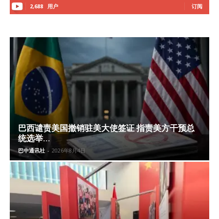
2,688
用户
订阅
巴西谴责美国撤销驻美大使签证 指责美方干预总
统选举...
巴中通讯社
-
2026年8月4日