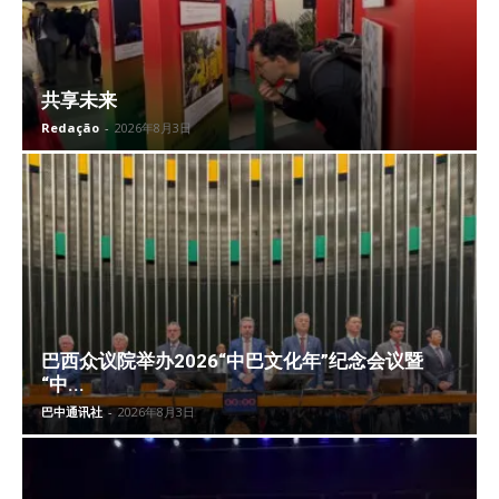
共享未来
Redação
-
2026年8月3日
巴西众议院举办2026“中巴文化年”纪念会议暨
“中...
巴中通讯社
-
2026年8月3日