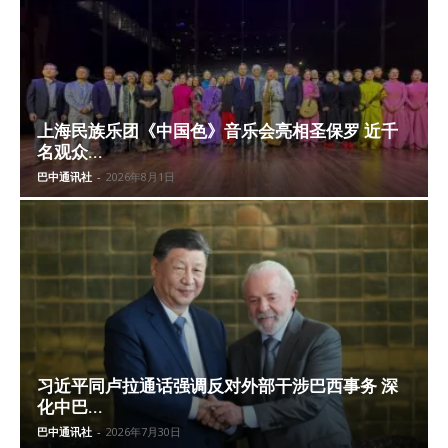
上海民族乐团《中国色》音乐会亮相圣保罗 近千
名观众...
巴中通讯社
-
2026年8月1日
习近平同卢拉通话强调反对外部干涉巴西事务 深
化中巴...
巴中通讯社
-
2026年7月30日