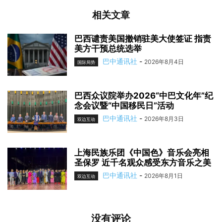
相关文章
巴西谴责美国撤销驻美大使签证 指责
美方干预总统选举
巴中通讯社
-
2026年8月4日
国际局势
巴西众议院举办2026“中巴文化年”纪
念会议暨“中国移民日”活动
巴中通讯社
-
2026年8月3日
双边互动
上海民族乐团《中国色》音乐会亮相
圣保罗 近千名观众感受东方音乐之美
巴中通讯社
-
2026年8月1日
双边互动
没有评论