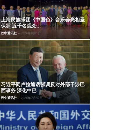
上海民族乐团《中国色》音乐会亮相圣
保罗 近千名观众...
巴中通讯社
-
2026年8月1日
习近平同卢拉通话强调反对外部干涉巴
西事务 深化中巴...
巴中通讯社
-
2026年7月30日