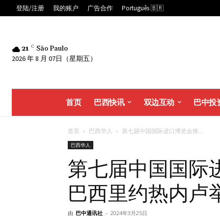
登陆/注册
我的账户
广告合作
Português 🇧🇷
21
C
São Paulo
2026 年 8 月 07日（星期五）
首页
巴西快讯
双边互动
巴中投
首页
巴西华人
第七届中国国际进口博览会推...
巴西华人
第七届中国国际
巴西里约热内卢
由
巴中通讯社
-
2024年3月25日