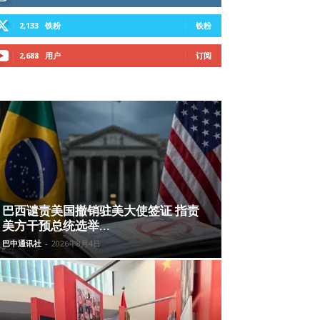
2,133
铁粉
铁粉
2,688
用户
订阅
巴西谴责美国撤销驻美大使签证 指责
美方干预总统选举...
巴中通讯社
-
2026年8月4日