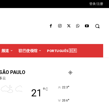
登录/注册
频道
驻巴使领馆
PORTUGUÊS 🇧🇷
SÃO PAULO
多云
°
22.3
°
C
21
°
20.6