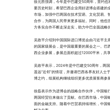
徐元胜强调，今年是中巴建交50周年，里约也
要历史时刻，希望巴西企业用好进博会搭建的
市场，加强中巴两国在技术贸易、文化贸易、
合作，为两国人民带来更多福祉。同时，他也
方务实合作不断走深走实，助力中巴全面战略
吴政平介绍到中国国际进口博览会由习近平主
的国家级展会，是中国最重要的展会之一。巴西
西企业参展，参展总面积超过12000平米，共
吴政平表示，2024年是中巴建交50周年，
遥远“近邻”的情谊，并邀请巴西各界友好人士
博之约，组展机构继续组织更多优质展客商参
徐磊表示作为进博会的战略合作伙伴，中国银
两国经贸往来做出了贡献。在巴西市场，中国
面的金融支持。随着中巴贸易持续增长，中国