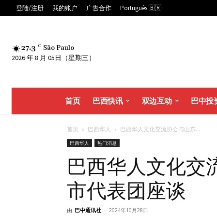
登陆/注册
我的账户
广告合作
Português 🇧🇷
27.3
C
São Paulo
2026 年 8 月 05日（星期三）
首页
巴西快讯
双边互动
巴中投
首页
巴西华人
巴西华人文化交流协会与山东...
巴西华人
热门消息
巴西华人文化交
市代表团座谈
由
巴中通讯社
-
2024年10月28日