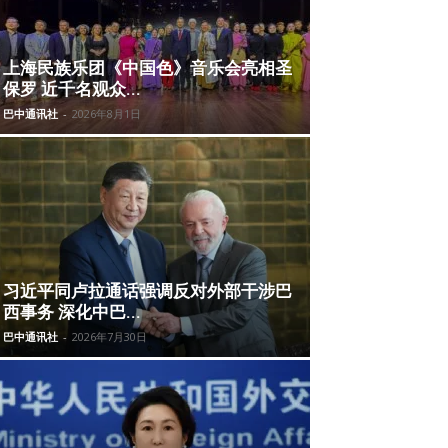
上海民族乐团《中国色》音乐会亮相圣
保罗 近千名观众...
巴中通讯社
-
2026年8月1日
习近平同卢拉通话强调反对外部干涉巴
西事务 深化中巴...
巴中通讯社
-
2026年7月30日