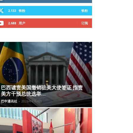
2,133
铁粉
铁粉
2,688
用户
订阅
巴西谴责美国撤销驻美大使签证 指责
美方干预总统选举...
巴中通讯社
-
2026年8月4日