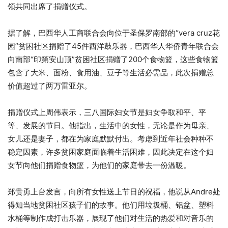
领共同出席了捐赠仪式。
据了解，巴西华人工商联合会向位于圣保罗南部的“vera cruz花
园”贫困社区捐赠了45件西洋鼓乐器，巴西华人华侨青年联合会
向南部“印第安山顶”贫困社区捐赠了200个食物篮，这些食物篮
包含了大米、面粉、食用油、豆子等生活必需品，此次捐赠总
价值超过了两万雷亚尔。
捐赠仪式上周伟表示，三八国际妇女节是妇女争取和平、平
等、发展的节日。他指出，生活中的女性，无论是作为母亲、
女儿还是妻子，都在为家庭默默付出。考虑到近年社会种种不
稳定因素，许多贫困家庭面临着生活困难，因此决定在这个妇
女节向他们捐赠食物篮，为他们的家庭带去一份温暖。
郑贵勇上台发言，向所有女性送上节日的祝福，他说从Andre处
得知当地贫困社区孩子们的故事。他们用垃圾桶、铝盆、塑料
水桶等制作成打击乐器，展现了他们对生活的热爱和对音乐的