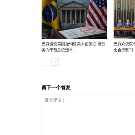
巴西谴责美国撤销驻美大使签证 指责
巴西众议院举
美方干预总统选举...
念会议暨“中..
留下一个答复