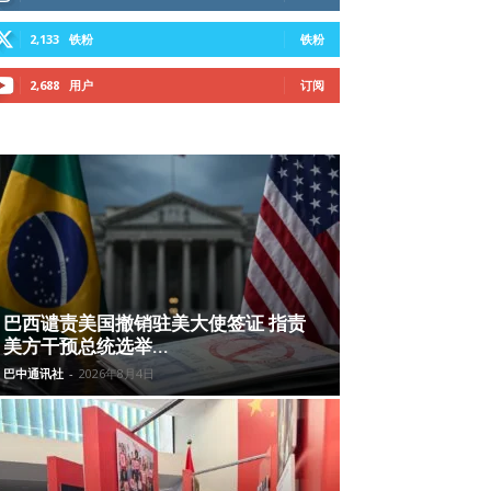
2,133
铁粉
铁粉
2,688
用户
订阅
巴西谴责美国撤销驻美大使签证 指责
美方干预总统选举...
巴中通讯社
-
2026年8月4日