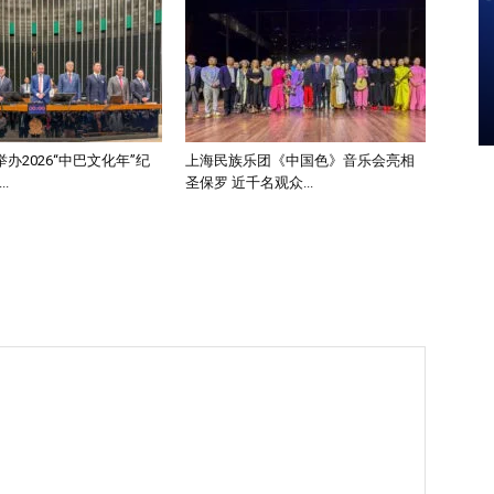
办2026“中巴文化年”纪
上海民族乐团《中国色》音乐会亮相
.
圣保罗 近千名观众...