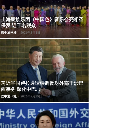
上海民族乐团《中国色》音乐会亮相圣
保罗 近千名观众...
巴中通讯社
-
2026年8月1日
习近平同卢拉通话强调反对外部干涉巴
西事务 深化中巴...
巴中通讯社
-
2026年7月30日