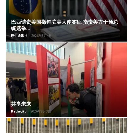
巴西谴责美国撤销驻美大使签证 指责美方干预总
统选举...
巴中通讯社
-
2026年8月4日
共享未来
Redação
-
2026年8月3日