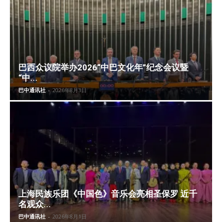
巴西众议院举办2026“中巴文化年”纪念会议暨
“中...
巴中通讯社
-
2026年8月3日
上海民族乐团《中国色》音乐会亮相圣保罗 近千
名观众...
巴中通讯社
-
2026年8月1日