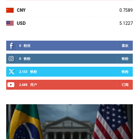
CNY
0.7589
USD
5.1227
0
粉丝
喜欢
0
铁粉
铁粉
2,133
铁粉
铁粉
2,688
用户
订阅