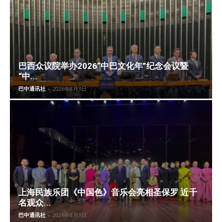
巴西众议院举办2026“中巴文化年”纪念会议暨
“中...
巴中通讯社
-
2026年8月3日
上海民族乐团《中国色》音乐会亮相圣保罗 近千
名观众...
巴中通讯社
-
2026年8月1日