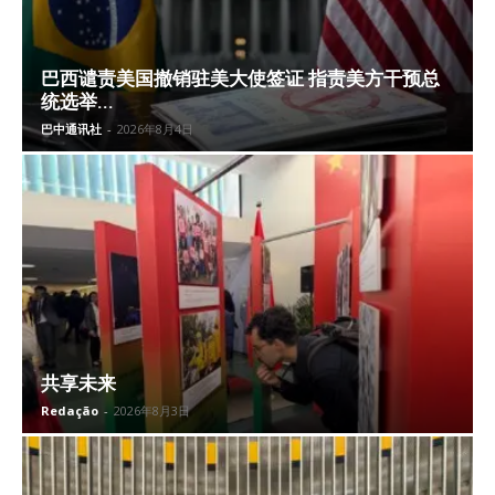
巴西谴责美国撤销驻美大使签证 指责美方干预总
统选举...
巴中通讯社
-
2026年8月4日
共享未来
Redação
-
2026年8月3日