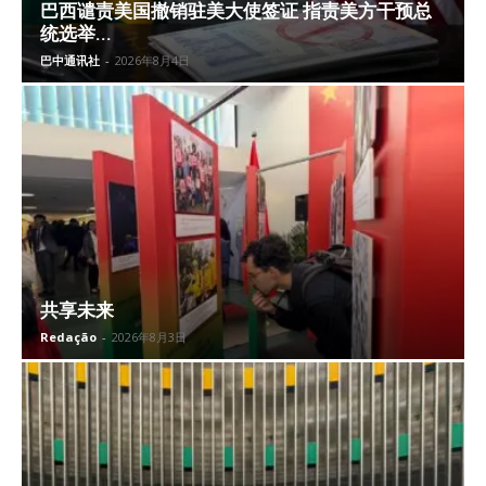
巴西谴责美国撤销驻美大使签证 指责美方干预总
统选举...
巴中通讯社
-
2026年8月4日
共享未来
Redação
-
2026年8月3日