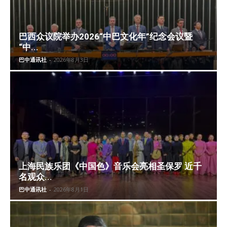
巴西众议院举办2026“中巴文化年”纪念会议暨
“中...
巴中通讯社
-
2026年8月3日
上海民族乐团《中国色》音乐会亮相圣保罗 近千
名观众...
巴中通讯社
-
2026年8月1日