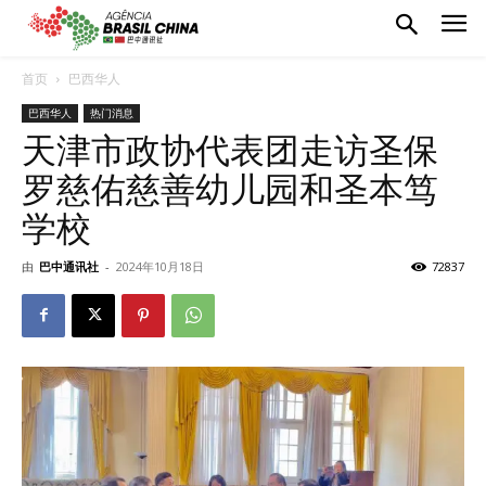
首页
巴西华人
巴西华人
热门消息
天津市政协代表团走访圣保
罗慈佑慈善幼儿园和圣本笃
学校
由
巴中通讯社
-
2024年10月18日
72837