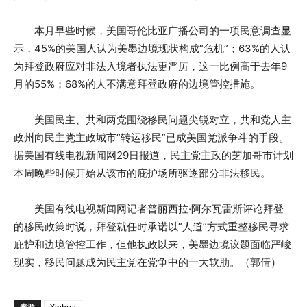
本月早些时候，美国哥伦比亚广播公司的一项民意调查显
示，45%的美国人认为美墨边境现状构成“危机”；63%的人认
为拜登政府应对非法入境者执法更严厉，这一比例高于去年9
月的55%；68%的人不满意拜登政府的边境管控措施。
美国民主、共和两党围绕移民问题尖锐对立，共和党人主
政州向民主党主政城市“转运移民”已成美国党派争斗的手段。
据美国有线电视新闻网29日报道，民主党主政的芝加哥市计划
本周晚些时候开始从该市的庇护场所驱逐部分非法移民。
美国有线电视新闻网记者普丽西拉·阿尔瓦雷斯评论拜登
的移民政策时说，拜登就任时承诺以“人道”方式重整移民寻求
庇护和边境管控工作，但他执政以来，美墨边境议题面临严峻
现实，移民问题成为民主党在党争中的一大软肋。（郭倩）
来源
Xinhua