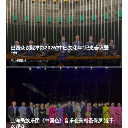
巴西众议院举办2026“中巴文化年”纪念会议暨
“中...
巴中通讯社
-
2026年8月3日
上海民族乐团《中国色》音乐会亮相圣保罗 近千
名观众...