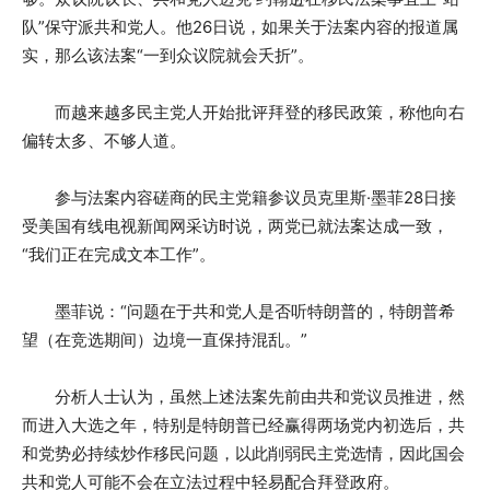
队”保守派共和党人。他26日说，如果关于法案内容的报道属
实，那么该法案“一到众议院就会夭折”。
而越来越多民主党人开始批评拜登的移民政策，称他向右
偏转太多、不够人道。
参与法案内容磋商的民主党籍参议员克里斯·墨菲28日接
受美国有线电视新闻网采访时说，两党已就法案达成一致，
“我们正在完成文本工作”。
墨菲说：“问题在于共和党人是否听特朗普的，特朗普希
望（在竞选期间）边境一直保持混乱。”
分析人士认为，虽然上述法案先前由共和党议员推进，然
而进入大选之年，特别是特朗普已经赢得两场党内初选后，共
和党势必持续炒作移民问题，以此削弱民主党选情，因此国会
共和党人可能不会在立法过程中轻易配合拜登政府。