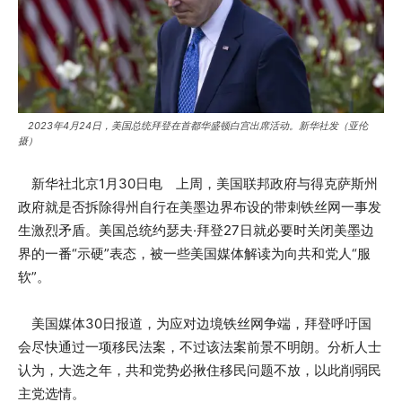
2023年4月24日，美国总统拜登在首都华盛顿白宫出席活动。新华社发（亚伦
摄）
新华社北京1月30日电 上周，美国联邦政府与得克萨斯州
政府就是否拆除得州自行在美墨边界布设的带刺铁丝网一事发
生激烈矛盾。美国总统约瑟夫·拜登27日就必要时关闭美墨边
界的一番“示硬”表态，被一些美国媒体解读为向共和党人“服
软”。
美国媒体30日报道，为应对边境铁丝网争端，拜登呼吁国
会尽快通过一项移民法案，不过该法案前景不明朗。分析人士
认为，大选之年，共和党势必揪住移民问题不放，以此削弱民
主党选情。