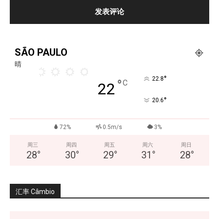
SÃO PAULO
晴
°
22.8
°
C
22
°
20.6
72%
0.5m/s
3%
周三
周四
周五
周六
周日
28
°
30
°
29
°
31
°
28
°
汇率 Câmbio