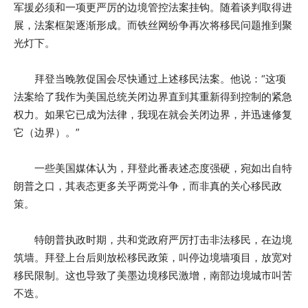
军援必须和一项更严厉的边境管控法案挂钩。随着谈判取得进
展，法案框架逐渐形成。而铁丝网纷争再次将移民问题推到聚
光灯下。
拜登当晚敦促国会尽快通过上述移民法案。他说：“这项
法案给了我作为美国总统关闭边界直到其重新得到控制的紧急
权力。如果它已成为法律，我现在就会关闭边界，并迅速修复
它（边界）。”
一些美国媒体认为，拜登此番表述态度强硬，宛如出自特
朗普之口，其表态更多关乎两党斗争，而非真的关心移民政
策。
特朗普执政时期，共和党政府严厉打击非法移民，在边境
筑墙。拜登上台后则放松移民政策，叫停边境墙项目，放宽对
移民限制。这也导致了美墨边境移民激增，南部边境城市叫苦
不迭。