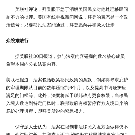
美联社评论，拜登眼下急于消解美国民众对他处理移民问
题不力的批评。美国有线电视新闻网说，拜登的表态是一个政
治信号：只要移民法案能通过，拜登愿向共和党人让步。
众院难放行
据美联社30日报道，参与法案内容磋商的数名核心成员
希望本周内公布法案内容。
美联社报道，法案包括收紧移民政策的条款，例如将寻求庇护
的审理期限从目前的数年压缩到6个月，以及提高申请庇护应
满足的门槛等。此外，法案将赋予联邦政府更多权限，当移民
入境人数达到特定门槛时，联邦政府有权暂停官方入境口岸的
庇护处理进程，即拜登所说的紧急权力。
保守派人士认为，法案在限制非法移民入境方面做得仍不
够。众议院议长、共和党人迈克·约翰逊在移民法案事宜上“站