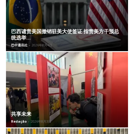
巴西谴责美国撤销驻美大使签证 指责美方干预总
统选举...
巴中通讯社
-
2026年8月4日
共享未来
Redação
-
2026年8月3日