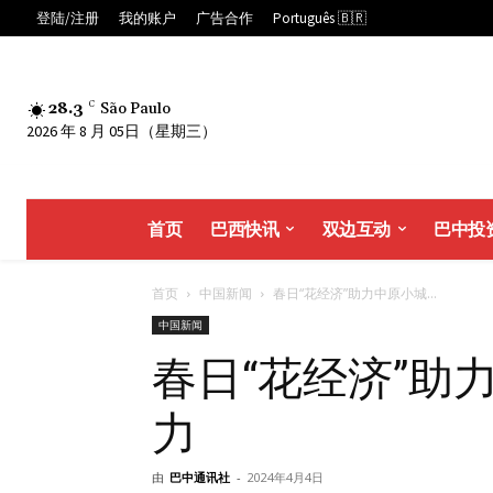
登陆/注册
我的账户
广告合作
Português 🇧🇷
28.3
C
São Paulo
2026 年 8 月 05日（星期三）
首页
巴西快讯
双边互动
巴中投
首页
中国新闻
春日“花经济”助力中原小城...
中国新闻
春日“花经济”助
力
由
巴中通讯社
-
2024年4月4日