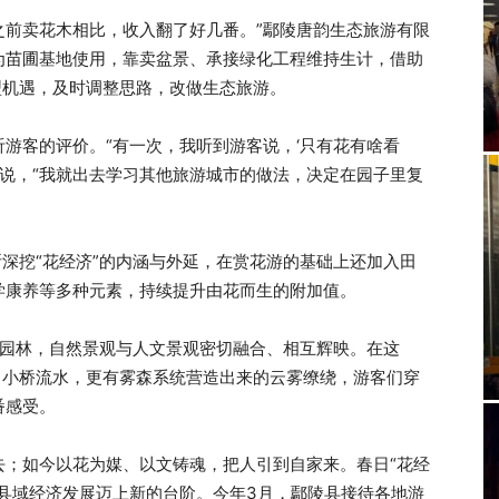
前卖花木相比，收入翻了好几番。”鄢陵唐韵生态旅游有限
为苗圃基地使用，靠卖盆景、承接绿化工程维持生计，借助
型机遇，及时调整思路，改做生态旅游。
游客的评价。“有一次，我听到游客说，‘只有花有啥看
伟说，“我就出去学习其他旅游城市的做法，决定在园子里复
深挖“花经济”的内涵与外延，在赏花游的基础上还加入田
学康养等多种元素，持续提升由花而生的附加值。
园林，自然景观与人文景观密切融合、相互辉映。在这
、小桥流水，更有雾森系统营造出来的云雾缭绕，游客们穿
番感受。
如今以花为媒、以文铸魂，把人引到自家来。春日“花经
县域经济发展迈上新的台阶。今年3月，鄢陵县接待各地游