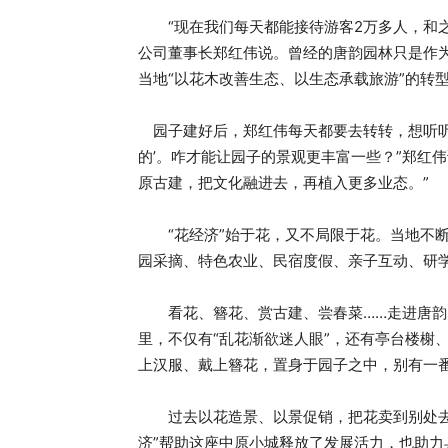
“现在我们每天都能接待游客2万多人，和之
公司董事长郑红伟说。曾经的唐韵园林只是作
当地“以花木改善生态、以生态承载旅游”的转
园子建好后，郑红伟每天都要去转转，想听听
的’。咋才能让园子的景观更丰富一些？”郑红
原古建，把文化融进去，再植入更多业态。”
“花经济”始于花，又不局限于花。当地不断
园采摘、特色农业、民宿度假、亲子互动、研
看花、簪花、赏古建、尝春菜……走进唐韵
里，不仅有“乱花渐欲迷人眼”，还有亭台楼榭
上汉服、戴上簪花，置身于园子之中，别有一
过去以花造景、以景促销，把花卖到别处去；
济”帮助这座中原小城释放了发展活力，也助力