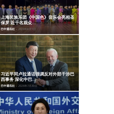
上海民族乐团《中国色》音乐会亮相圣
保罗 近千名观众...
巴中通讯社
-
2026年8月1日
习近平同卢拉通话强调反对外部干涉巴
西事务 深化中巴...
巴中通讯社
-
2026年7月30日