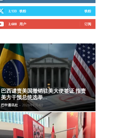
2,133
铁粉
铁粉
2,688
用户
订阅
巴西谴责美国撤销驻美大使签证 指责
美方干预总统选举...
巴中通讯社
-
2026年8月4日