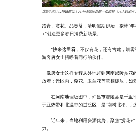
这是3月27日拍摄的位于河南省鄢陵县的一处园林（无人机照片
踏青、赏花、品春茗，清明假期伊始，接棒“年味
+”创造更多春日消费新场景。
“快来这里看，不仅有花，还有古建，烟雾缭
游客唐女士招呼着同行的伙伴。
像唐女士这样专程从外地赶到河南鄢陵赏花的
放着；景区内，樱花、玉兰花等竞相绽放，如
在河南地理版图中，许昌市鄢陵县是千里平原
于亚热带和北温带的过渡区，是“南树北移、北
近年来，当地利用资源优势，聚焦“赏花+”
力。