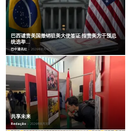
巴西谴责美国撤销驻美大使签证 指责美方干预总
统选举...
巴中通讯社
-
2026年8月4日
共享未来
Redação
-
2026年8月3日