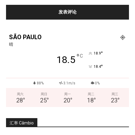
SÃO PAULO
晴
°
18.9
°
C
18.5
°
18.4
88%
3.1m/s
0%
周六
周日
周一
周二
周三
28
°
25
°
20
°
18
°
23
°
汇率 Câmbio