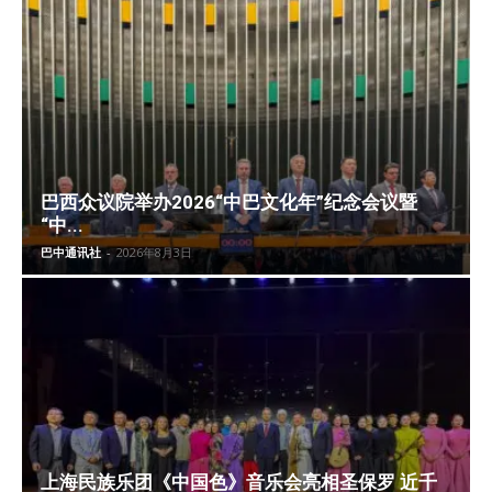
巴西众议院举办2026“中巴文化年”纪念会议暨
“中...
巴中通讯社
-
2026年8月3日
上海民族乐团《中国色》音乐会亮相圣保罗 近千