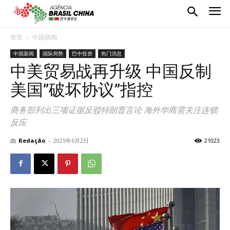
首页
中国新闻
中国新闻
国际局势
巴中投资
热门消息
中美贸易战再升级 中国反制
美国”破坏协议”指控
商务部列出三项证据反驳特朗普言论 海外华商需关注连锁
反应
由
Redação
-
2025年6月2日
21023