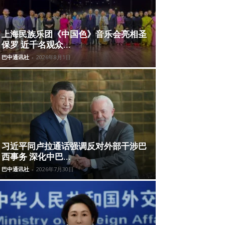
上海民族乐团《中国色》音乐会亮相圣
保罗 近千名观众...
巴中通讯社
-
2026年8月1日
习近平同卢拉通话强调反对外部干涉巴
西事务 深化中巴...
巴中通讯社
-
2026年7月30日