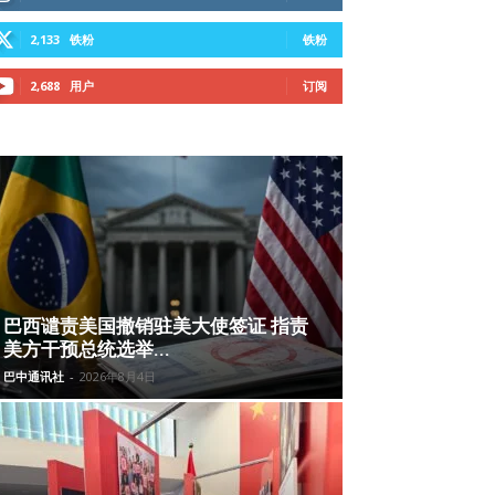
2,133
铁粉
铁粉
2,688
用户
订阅
巴西谴责美国撤销驻美大使签证 指责
美方干预总统选举...
巴中通讯社
-
2026年8月4日