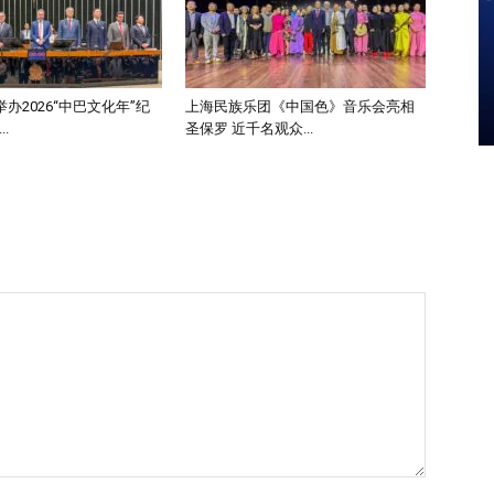
办2026“中巴文化年”纪
上海民族乐团《中国色》音乐会亮相
.
圣保罗 近千名观众...