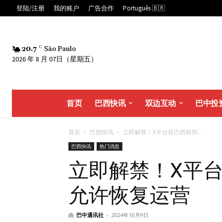
登陆/注册
我的账户
广告合作
Português 🇧🇷
20.7
C
São Paulo
2026 年 8 月 07日（星期五）
首页
巴西快讯
双边互动
巴中投
首页
巴西快讯
立即解禁！X平台获巴西联邦...
巴西快讯
热门消息
立即解禁！X平
允许恢复运营
由
巴中通讯社
-
2024年10月9日