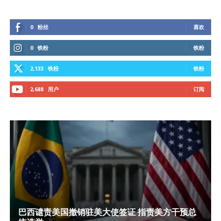
0
粉丝
喜欢
0
铁粉
铁粉
2,133
铁粉
铁粉
2,688
用户
订阅
巴西谴责美国撤销驻美大使签证 指责美方干预总