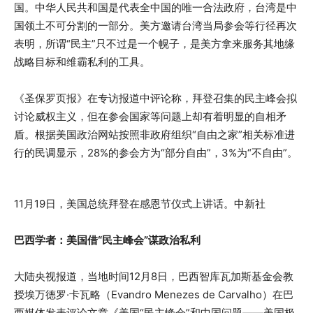
国。中华人民共和国是代表全中国的唯一合法政府，台湾是中
国领土不可分割的一部分。美方邀请台湾当局参会等行径再次
表明，所谓“民主”只不过是一个幌子，是美方拿来服务其地缘
战略目标和维霸私利的工具。
《圣保罗页报》在专访报道中评论称，拜登召集的民主峰会拟
讨论威权主义，但在参会国家等问题上却有着明显的自相矛
盾。根据美国政治网站按照非政府组织“自由之家”相关标准进
行的民调显示，28%的参会方为“部分自由”，3%为“不自由”。
11月19日，美国总统拜登在感恩节仪式上讲话。中新社
巴西学者：美国借“民主峰会”谋政治私利
大陆央视报道，当地时间12月8日，巴西智库瓦加斯基金会教
授埃万德罗·卡瓦略（Evandro Menezes de Carvalho）在巴
西媒体发表评论文章《美国“民主峰会”和中国问题——美国极