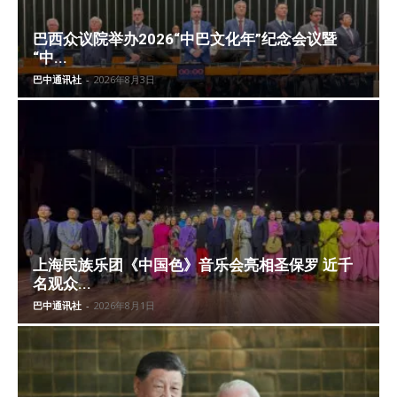
巴西众议院举办2026“中巴文化年”纪念会议暨
“中...
巴中通讯社
-
2026年8月3日
上海民族乐团《中国色》音乐会亮相圣保罗 近千
名观众...
巴中通讯社
-
2026年8月1日