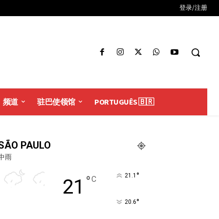
登录/注册
频道
驻巴使领馆
PORTUGUÊS 🇧🇷
SÃO PAULO
中雨
°
21.1
°
C
21
°
20.6