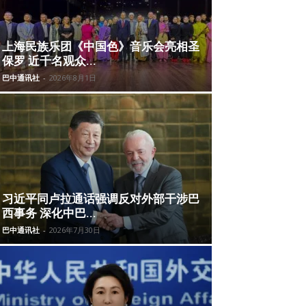
上海民族乐团《中国色》音乐会亮相圣
保罗 近千名观众...
巴中通讯社
-
2026年8月1日
习近平同卢拉通话强调反对外部干涉巴
西事务 深化中巴...
巴中通讯社
-
2026年7月30日