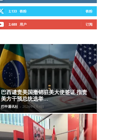
2,133
铁粉
铁粉
2,688
用户
订阅
巴西谴责美国撤销驻美大使签证 指责
美方干预总统选举...
巴中通讯社
-
2026年8月4日