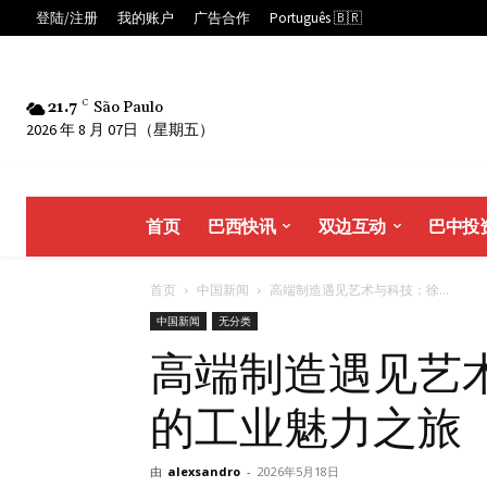
登陆/注册
我的账户
广告合作
Português 🇧🇷
21.7
C
São Paulo
2026 年 8 月 07日（星期五）
首页
巴西快讯
双边互动
巴中投
首页
中国新闻
高端制造遇见艺术与科技：徐...
中国新闻
无分类
高端制造遇见艺
的工业魅力之旅
由
alexsandro
-
2026年5月18日