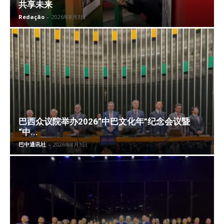
共享未来
Redação
-
2026年8月3日
巴西众议院举办2026“中巴文化年”纪念会议暨
“中...
巴中通讯社
-
2026年8月3日