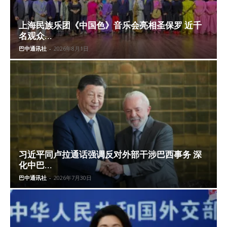
上海民族乐团《中国色》音乐会亮相圣保罗 近千
名观众...
巴中通讯社
-
2026年8月1日
习近平同卢拉通话强调反对外部干涉巴西事务 深
化中巴...
巴中通讯社
-
2026年7月30日