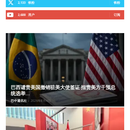
2,133
铁粉
铁粉
2,688
用户
订阅
巴西谴责美国撤销驻美大使签证 指责美方干预总
统选举...
巴中通讯社
-
2026年8月4日