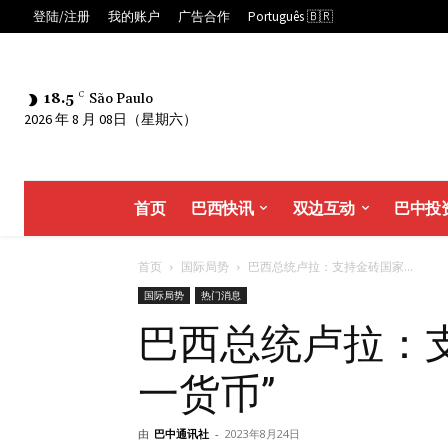
登陆/注册
我的账户
广告合作
Português 🇧🇷
18.5
C
São Paulo
2026 年 8 月 08日（星期六）
首页
巴西快讯
双边互动
巴中投
首页
国际局势
巴西总统卢拉：支持金砖国家...
国际局势
热门消息
巴西总统卢拉：
一货币”
由
巴中通讯社
-
2023年8月24日