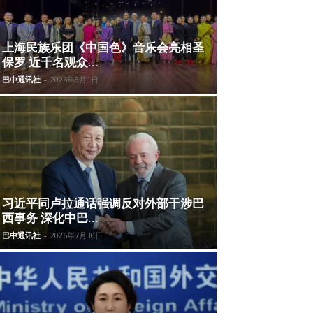
上海民族乐团《中国色》音乐会亮相圣
保罗 近千名观众...
巴中通讯社
-
2026年8月1日
习近平同卢拉通话强调反对外部干涉巴
西事务 深化中巴...
巴中通讯社
-
2026年7月30日