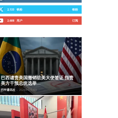
2,133
铁粉
铁粉
2,688
用户
订阅
巴西谴责美国撤销驻美大使签证 指责
美方干预总统选举...
巴中通讯社
-
2026年8月4日