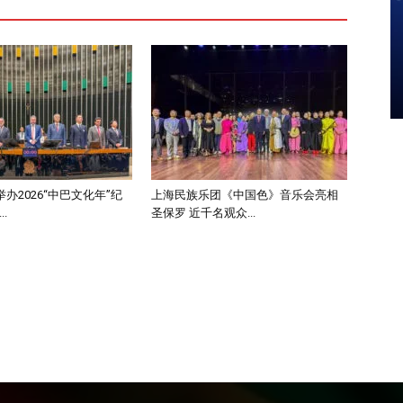
办2026“中巴文化年”纪
上海民族乐团《中国色》音乐会亮相
.
圣保罗 近千名观众...