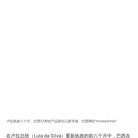
卢拉执政八个月，巴西37种农产品获出口新市场。巴西网站“moneytimes”
在卢拉总统（Lula da Silva）重新执政的前八个月中，巴西在