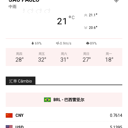
中雨
°
21.1
°
C
21
°
20.6
69%
0.9m/s
89%
周四
周五
周六
周日
周一
28
°
32
°
31
°
27
°
18
°
汇率 Câmbio
BRL - 巴西雷亚尔
CNY
0.7614
USD
5.1395