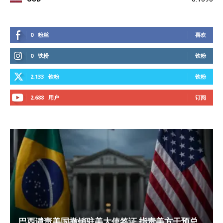
0
粉丝
喜欢
0
铁粉
铁粉
2,133
铁粉
铁粉
2,688
用户
订阅
巴西谴责美国撤销驻美大使签证 指责美方干预总