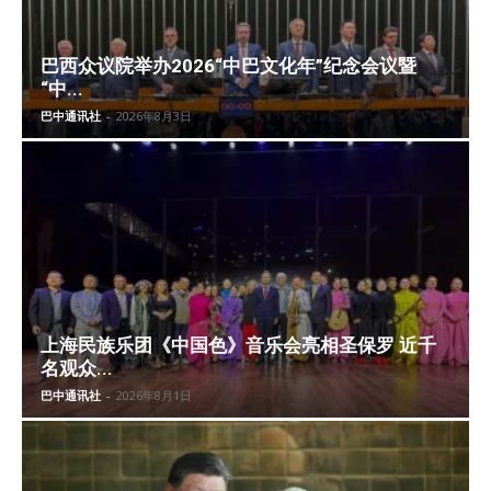
巴西众议院举办2026“中巴文化年”纪念会议暨
“中...
巴中通讯社
-
2026年8月3日
上海民族乐团《中国色》音乐会亮相圣保罗 近千
名观众...
巴中通讯社
-
2026年8月1日