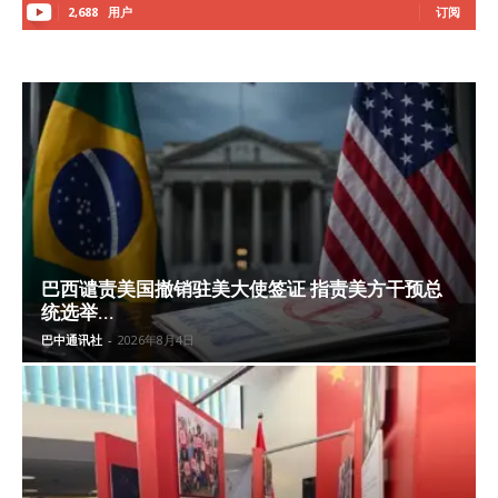
2,688
用户
订阅
巴西谴责美国撤销驻美大使签证 指责美方干预总
统选举...
巴中通讯社
-
2026年8月4日