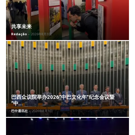
共享未来
Redação
-
2026年8月3日
巴西众议院举办2026“中巴文化年”纪念会议暨
“中...
巴中通讯社
-
2026年8月3日