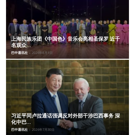
上海民族乐团《中国色》音乐会亮相圣保罗 近千
名观众...
巴中通讯社
-
2026年8月1日
习近平同卢拉通话强调反对外部干涉巴西事务 深
化中巴...
巴中通讯社
-
2026年7月30日