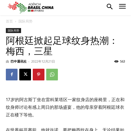
首页
国际局势
国际局势
阿根廷掀起足球纹身热潮：
梅西，三星
由
巴中通讯社
-
2022年12月21日
563
17岁的阿古斯丁坐在雷科莱塔区一家纹身店的座椅里，正在和
纹身师讨论有感上周日的那场盛宴，他的母亲穿着阿根廷球衣
正在楼下等他。
在世界杯开赛前，他就许诺，要把梅西纹在身上，无论结果如