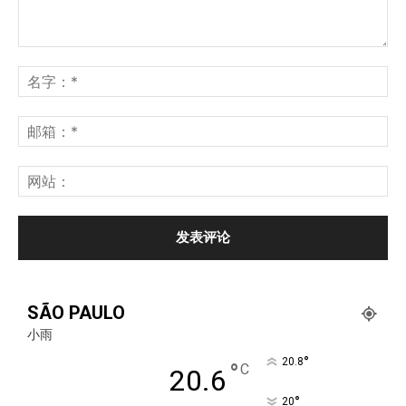
SÃO PAULO
小雨
°
20.8
°
C
20.6
°
20