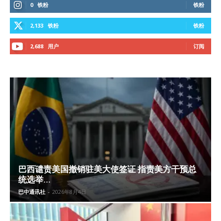
0
铁粉
铁粉
2,133
铁粉
铁粉
2,688
用户
订阅
巴西谴责美国撤销驻美大使签证 指责美方干预总
统选举...
巴中通讯社
-
2026年8月4日