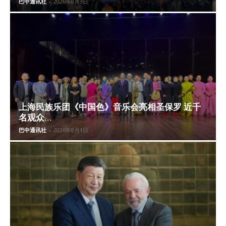
巴中通讯社
-
2026年8月3日
上海民族乐团《中国色》音乐会亮相圣保罗 近千
名观众...
巴中通讯社
-
2026年8月1日