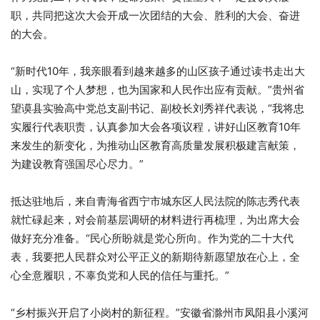
职，共同把这次大会开成一次团结的大会、胜利的大会、奋进
的大会。
“新时代10年，我亲眼看到越来越多的山区孩子通过读书走出大
山，实现了个人梦想，也为国家和人民作出应有贡献。”贵州省
望谟县实验高中党总支副书记、副校长刘秀祥代表说，“我将忠
实履行代表职责，认真参加大会各项议程，讲好山区教育10年
来发生的新变化，为推动山区教育高质量发展积极建言献策，
为建设教育强国尽心尽力。”
抵达驻地后，来自青海省西宁市城东区人民法院的陈志秀代表
就忙碌起来，对会前基层调研的材料进行再梳理，为出席大会
做好充分准备。“民心所盼就是党心所向。作为党的二十大代
表，我要把人民群众对公平正义的新期待新愿望放在心上，全
心全意履职，不辜负党和人民的信任与重托。”
“乡村振兴开启了小岗村的新征程。”安徽省滁州市凤阳县小溪河