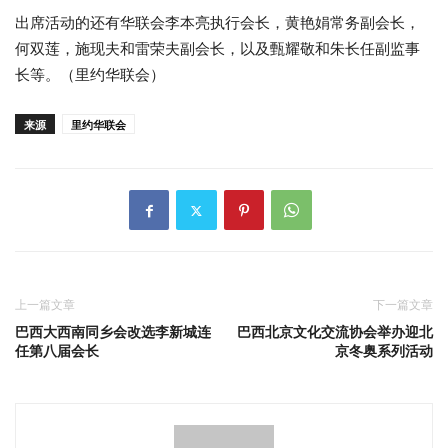
出席活动的还有华联会李本亮执行会长，黄艳娟常务副会长，
何双莲，施现夫和雷荣夫副会长，以及甄耀敬和朱长任副监事
长等。（里约华联会）
来源
里约华联会
上一篇文章
下一篇文章
巴西大西南同乡会改选李新城连
巴西北京文化交流协会举办迎北
任第八届会长
京冬奥系列活动