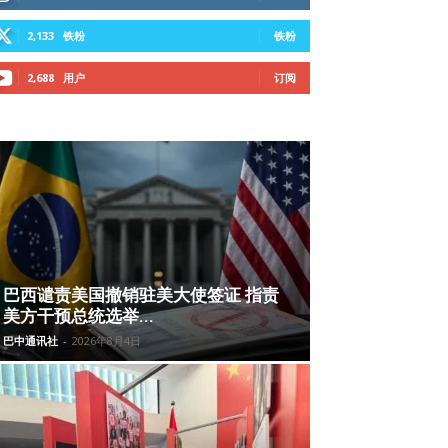
2,133
铁粉
铁粉
2,688
用户
订阅
巴西谴责美国撤销驻美大使签证 指责
美方干预总统选举...
巴中通讯社
-
2026年8月4日