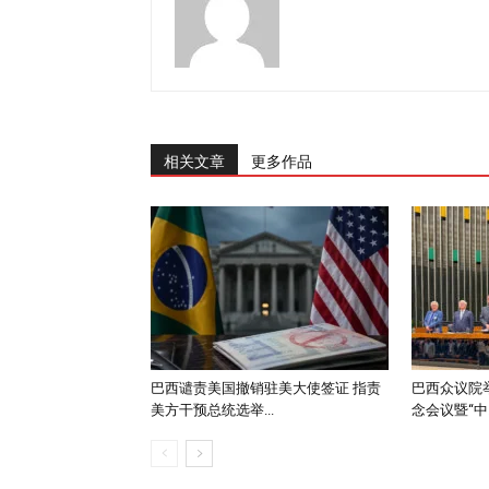
相关文章
更多作品
巴西谴责美国撤销驻美大使签证 指责
巴西众议院举
美方干预总统选举...
念会议暨“中..