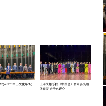
办2026“中巴文化年”纪
上海民族乐团《中国色》音乐会亮相
.
圣保罗 近千名观众...