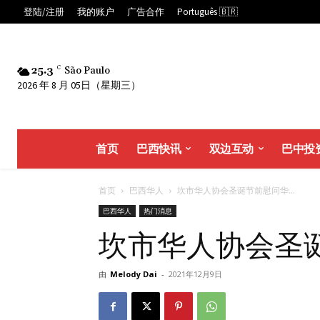
登陆/注册
我的账户
广告合作
Português 🇧🇷
25.3
C
São Paulo
2026 年 8 月 05日（星期三）
首页
巴西快讯
双边互动
巴中投
首页
巴西华人
坎市华人协会圣诞节前慰问华...
巴西华人
热门消息
坎市华人协会圣
由
Melody Dai
-
2021年12月9日