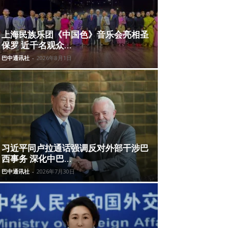
上海民族乐团《中国色》音乐会亮相圣
保罗 近千名观众...
巴中通讯社
-
2026年8月1日
习近平同卢拉通话强调反对外部干涉巴
西事务 深化中巴...
巴中通讯社
-
2026年7月30日