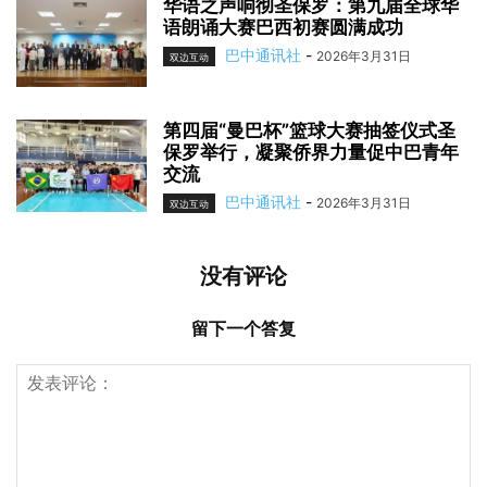
华语之声响彻圣保罗：第九届全球华
语朗诵大赛巴西初赛圆满成功
巴中通讯社
-
2026年3月31日
双边互动
第四届“曼巴杯”篮球大赛抽签仪式圣
保罗举行，凝聚侨界力量促中巴青年
交流
巴中通讯社
-
2026年3月31日
双边互动
没有评论
留下一个答复