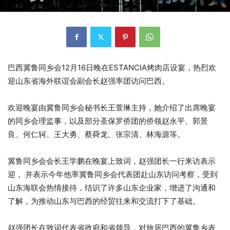
巴西冀鲁同乡会12月16日晚在ESTANCIA烤肉店设宴，热烈欢
迎山东省海外联谊会副会长赵强率团访问巴西。
欢迎晚宴由冀鲁同乡会秘书长王萱琳主持，她介绍了出席晚宴
的同乡会理监事，以及部分圣保罗侨团的侨领赵永平、郭景
良、何仁轲、王大勇、蔡舜龙、张宗清、林海源等。
冀鲁同乡会会长王学鹏在晚宴上致词，赵强团长一行来访表示
迎， 并表示今年他率冀鲁同乡会代表团赴山东访问考察，受到
山东海联会热情接待，结识了许多山东企业家，增进了沟通和
了解，为推动山东与巴西的经贸往来和交流打下了基础。
赵强团长在致词代表省政府和省领导，对旅居巴西的冀鲁乡表