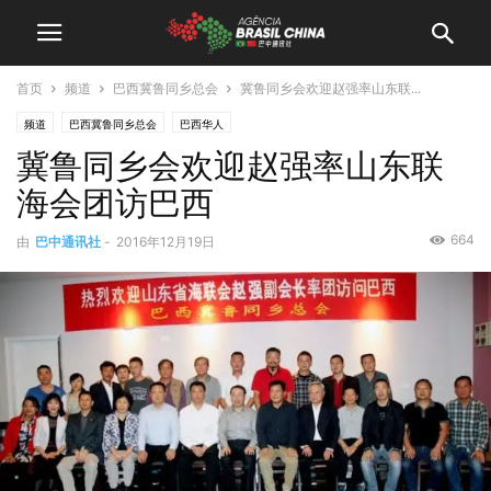
首页
频道
巴西冀鲁同乡总会
冀鲁同乡会欢迎赵强率山东联...
频道
巴西冀鲁同乡总会
巴西华人
冀鲁同乡会欢迎赵强率山东联
海会团访巴西
664
由
巴中通讯社
-
2016年12月19日