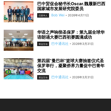
巴中贸促会秘书长Oscar.魏履新巴西
国家城市发展研究院委员
Bob Wei
-
2026年4月11日
巴西华人
华语之声响彻圣保罗：第九届全球华
语朗诵大赛巴西初赛圆满成功
巴中通讯社
-
2026年3月31日
双边互动
第四届“曼巴杯”篮球大赛抽签仪式圣
保罗举行，凝聚侨界力量促中巴青年
交流
巴中通讯社
-
2026年3月31日
双边互动