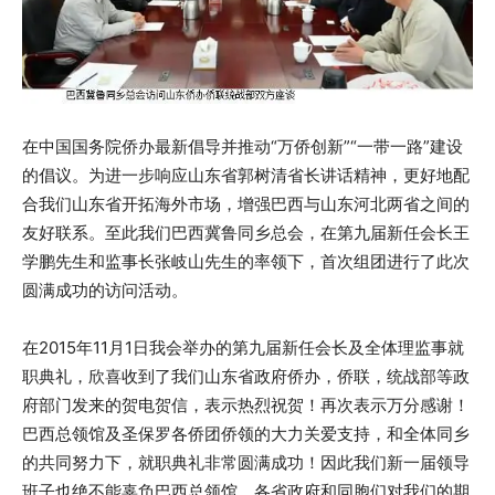
在中国国务院侨办最新倡导并推动“万侨创新”“一带一路”建设
的倡议。为进一步响应山东省郭树清省长讲话精神，更好地配
合我们山东省开拓海外市场，增强巴西与山东河北两省之间的
友好联系。至此我们巴西冀鲁同乡总会，在第九届新任会长王
学鹏先生和监事长张岐山先生的率领下，首次组团进行了此次
圆满成功的访问活动。
在2015年11月1日我会举办的第九届新任会长及全体理监事就
职典礼，欣喜收到了我们山东省政府侨办，侨联，统战部等政
府部门发来的贺电贺信，表示热烈祝贺！再次表示万分感谢！
巴西总领馆及圣保罗各侨团侨领的大力关爱支持，和全体同乡
的共同努力下，就职典礼非常圆满成功！因此我们新一届领导
班子也绝不能辜负巴西总领馆，各省政府和同胞们对我们的期