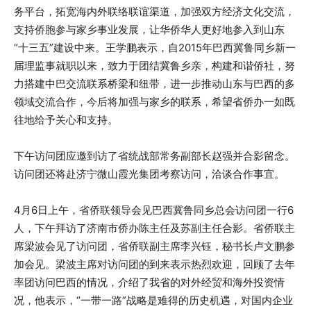
务平台，拓宽海内外联络联谊渠道，加强双方经济文化交流，
支持侨胞参与家乡事业发展，让华侨华人更好地参入到山东
“十三五”建设中来。王学鹏表示，自2015年巴西冀鲁同乡新一
届理监事就职以来，致力于团结冀鲁乡亲，构建和谐侨社，努
力搭建中巴交流联系桥梁和纽带，进一步推动山东与巴西的多
领域交流合作，今后将加强与家乡的联系，希望省侨办一如既
往地给予关心和支持。
下午访问团应邀到访了省统战部常务副部长赵强并合影留念。
访问团还将赴济宁微山霞光集团考察访问，洽谈合作事宜。
4月6日上午，省侨联领导会见巴西冀鲁同乡总会访问团一行6
人，下午拜访了济南市侨办陈主任及苏副主任合影。省侨联主
席梁波会见了访问团，省侨联副主席李兴钰，秘书长卢文鹏参
加会见。梁波主席对访问团的到来表示热烈欢迎，回顾了去年
率团访问巴西的情况，介绍了我省的对外经贸和海外投资情
况，他表示，“一带一路”战略是难得的历史机遇，对国内企业