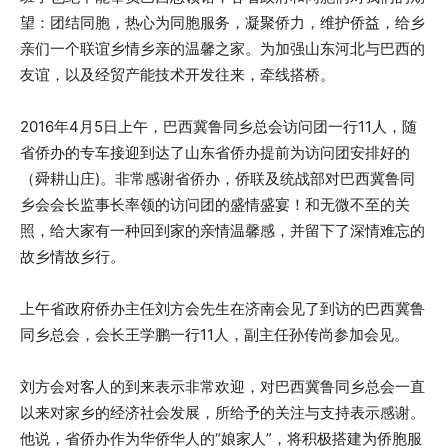
望：团结同胞，热心为同胞服务，凝聚侨力，维护侨益，给乡
亲们一个联谊乡情乡亲的温馨之家。为加强山东河北与巴西的
友谊，以及经贸产能技术开发往来，牵线搭桥。
2016年4月5日上午，巴西冀鲁同乡总会访问团一行11人，随
省侨办的专车接迎到达了山东省侨办提前为访问团安排好的
（舜耕山庄)。非常感谢省侨办，侨联及统战部对巴西冀鲁同
乡会会长监事长率领的访问团的盛情盛宴！和无微不至的关
照，给大家有一种回到家的亲情温馨感，并留下了深情难忘的
故乡情故乡行。
上午省政府侨办主任刘方会先生在济南会见了到访的巴西冀鲁
同乡总会，会长王学鹏一行11人，副主任孙传尚参加会见。
刘方会对客人的到来表示非常欢迎，对巴西冀鲁同乡总会一直
以来对家乡的经济社会发展，所给予的关注与支持表示感谢。
他说，省侨办作为华侨华人的“娘家人”，将积极搭建为侨胞服