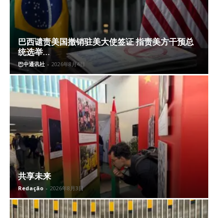
巴西谴责美国撤销驻美大使签证 指责美方干预总
统选举...
巴中通讯社
-
2026年8月4日
共享未来
Redação
-
2026年8月3日