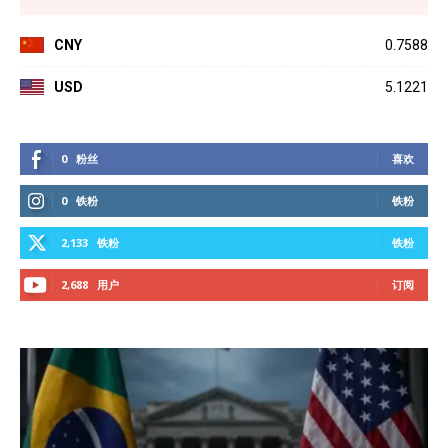
CNY
0.7588
USD
5.1221
0
粉丝
喜欢
0
铁粉
铁粉
2,133
铁粉
铁粉
2,688
用户
订阅