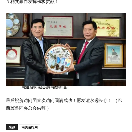
互利共赢而发挥积极贡献！
最后祝贺访问团首次访问圆满成功！愿友谊永远长存！ （巴
西冀鲁同乡总会供稿 ）
来源
南美侨报网