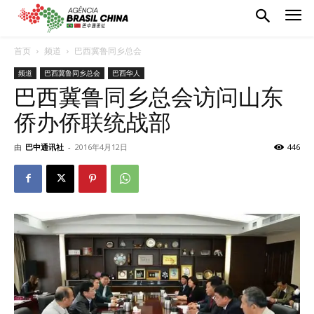
首页
频道
巴西冀鲁同乡总会
频道
巴西冀鲁同乡总会
巴西华人
巴西冀鲁同乡总会访问山东
侨办侨联统战部
由
巴中通讯社
-
2016年4月12日
446