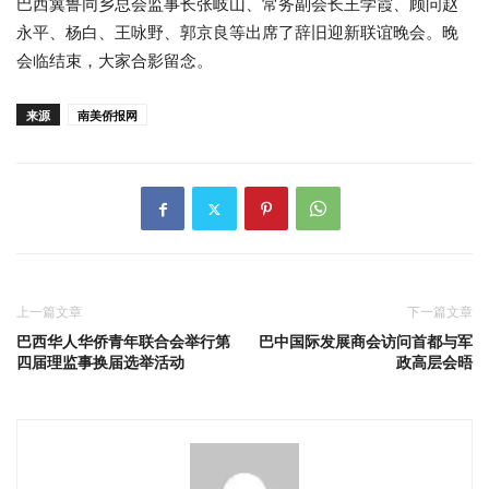
巴西冀鲁同乡总会监事长张岐山、常务副会长王学霞、顾问赵
永平、杨白、王咏野、郭京良等出席了辞旧迎新联谊晚会。晚
会临结束，大家合影留念。
来源
南美侨报网
上一篇文章
下一篇文章
巴西华人华侨青年联合会举行第
巴中国际发展商会访问首都与军
四届理监事换届选举活动
政高层会晤