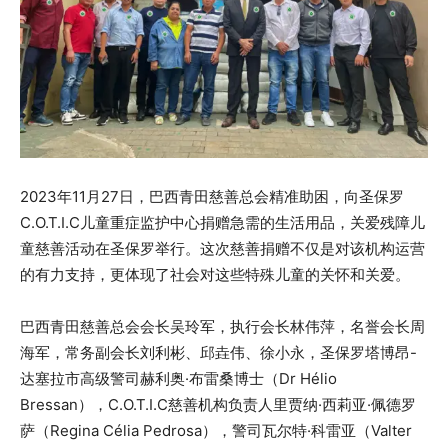
2023年11月27日，巴西青田慈善总会精准助困，向圣保罗
C.O.T.I.C儿童重症监护中心捐赠急需的生活用品，关爱残障儿
童慈善活动在圣保罗举行。这次慈善捐赠不仅是对该机构运营
的有力支持，更体现了社会对这些特殊儿童的关怀和关爱。
巴西青田慈善总会会长吴玲军，执行会长林伟萍，名誉会长周
海军，常务副会长刘利彬、邱垚伟、徐小永，圣保罗塔博昂-
达塞拉市高级警司赫利奥·布雷桑博士（Dr Hélio
Bressan），C.O.T.I.C慈善机构负责人里贾纳·西莉亚·佩德罗
萨（Regina Célia Pedrosa），警司瓦尔特·科雷亚（Valter