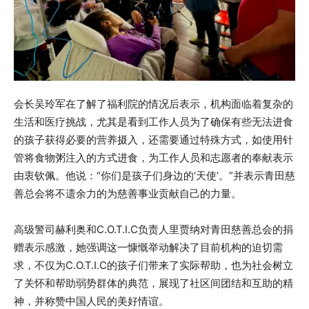
会长吴玲军在了解了福利院的情况后表示，机构面临着复杂的
生活和医疗挑战，尤其是看到工作人员为了确保有些无法进食
的孩子获得必要的营养摄入，还需要通过特殊方式，如使用针
管将食物粥注入的方式进食，为工作人员和志愿者的奉献表示
由衷钦佩。他说：“你们是孩子们身边的‘天使’。”并表示青田慈
善总会将不遗余力的为慈善事业贡献自己的力量。
高级警司赫利奥和C.O.T.I.C负责人里贾纳对青田慈善总会的捐
赠表示感激，她强调这一慷慨举动解决了目前机构的迫切需
求，不仅为C.O.T.I.C的孩子们带来了实际帮助，也为社会树立
了关怀和帮助弱势群体的典范，展现了社区间团结和互助的精
神，并称赞中国人民的美好情谊。