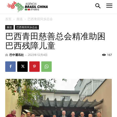
首页
频道
巴西青田同乡总会
频道
巴西青田同乡总会
巴西青田慈善总会精准助困
巴西残障儿童
由
巴中通讯社
-
2023年12月4日
167