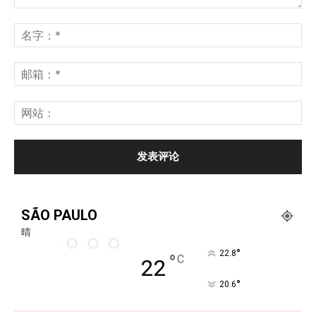
SÃO PAULO
晴
°
22.8
°
C
22
°
20.6