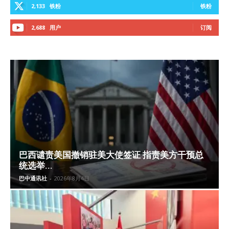
2,133
铁粉
铁粉
2,688
用户
订阅
巴西谴责美国撤销驻美大使签证 指责美方干预总
统选举...
巴中通讯社
-
2026年8月4日