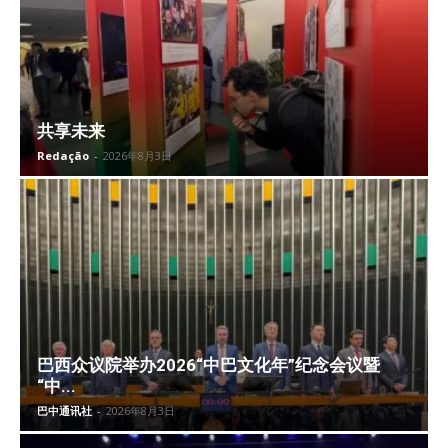
共享未来
Redação
-
2026年8月3日
巴西众议院举办2026“中巴文化年”纪念会议暨
“中...
巴中通讯社
-
2026年8月3日