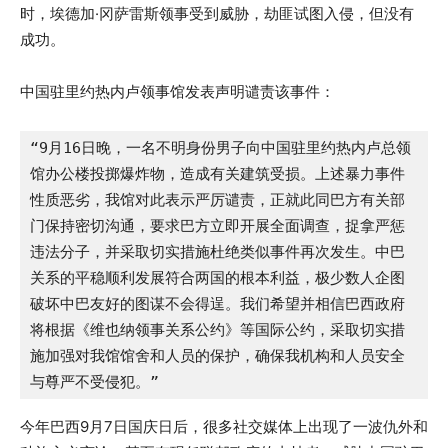
时，埃德加·冈萨雷斯领事受到威胁，劫匪试图入侵，但没有
成功。
中国驻里约热内卢领事馆发表声明谴责该事件：
“9月16日晚，一名不明身份男子向中国驻里约热内卢总领
馆办公楼投掷爆炸物，造成有关建筑受损。上述暴力事件
性质恶劣，我馆对此表示严厉谴责，正就此同巴方有关部
门保持密切沟通，要求巴方立即开展全面调查，捉拿严惩
违法分子，并采取切实措施杜绝类似事件再次发生。中巴
关系的平稳顺利发展符合两国的根本利益，极少数人企图
破坏中巴友好的图谋不会得逞。我们希望并相信巴西政府
将根据《维也纳领事关系公约》等国际公约，采取切实措
施加强对我馆馆舍和人员的保护，确保我机构和人员安全
与尊严不受侵犯。”
今年巴西9月7日国庆日后，很多社交媒体上出现了一波仇外和