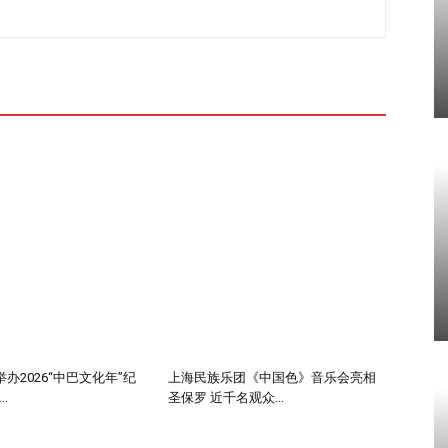
办2026“中巴文化年”纪
上海民族乐团《中国色》音乐会亮相
.
圣保罗 近千名观众...