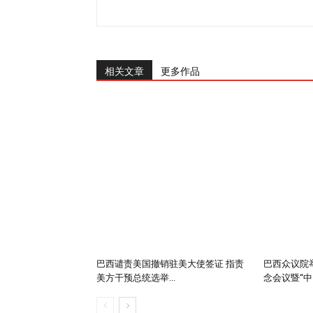
相关文章
更多作品
巴西谴责美国撤销驻美大使签证 指责
巴西众议院举
美方干预总统选举...
念会议暨“中..