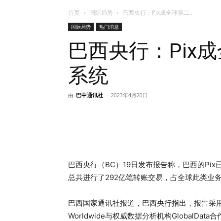
首页
国际局势
巴西央行：Pix成全球第二...
国际局势
热门消息
巴西央行：Pix
系统
由
巴中通讯社
-
2023年4月20日
巴西央行（BC）19日发布报告称，巴西的Pi
总共进行了292亿笔转账交易，占全球此类业务
巴西国家通讯社报道，巴西央行指出，报告采用
Worldwide与权威数据分析机构GlobalData合