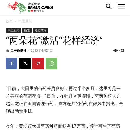
首页
中国新闻
中国新闻
频道
走进菏泽
“两朵花”激活“花样经济”
由
巴中通讯社
-
2023年4月21日
422
“目前，大田里的芍药长势良好，再过半个多月，这里将是一
片美丽的芍药花海。”日前，在牡丹区黄堽镇，芍药种植大户
赵天龙正在田间管理芍药，成方连片的芍药在微风中摇曳，呈
现出勃勃生机。
今年，黄堽镇大田芍药种植面积有1.7万亩，预计可生产芍药