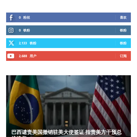
0
粉丝
喜欢
0
铁粉
铁粉
2,133
铁粉
铁粉
2,688
用户
订阅
巴西谴责美国撤销驻美大使签证 指责美方干预总