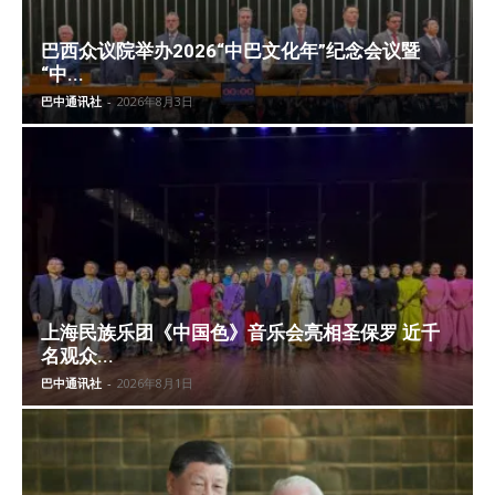
巴西众议院举办2026“中巴文化年”纪念会议暨
“中...
巴中通讯社
-
2026年8月3日
上海民族乐团《中国色》音乐会亮相圣保罗 近千
名观众...
巴中通讯社
-
2026年8月1日