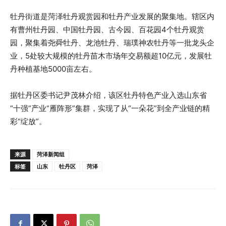
牡丹街道是菏泽牡丹观赏园和牡丹产业发展的聚集地。辖区内
有曹州牡丹园、中国牡丹园、古今园、百花园4个牡丹观赏
园，聚集着尧舜牡丹、龙池牡丹、瑞璞神农牡丹等一批龙头企
业，5处较大规模的牡丹苗木市场年交易额超10亿元，发展牡
丹种植基地5000亩左右。
据牡丹区委书记尹茂林介绍，该区牡丹特色产业入选山东省
“十强”产业“雁阵形”集群，实现了从“一朵花”到全产业链的精
彩“绽放”。
来源
菏泽新闻组
标签
山东
牡丹区
菏泽