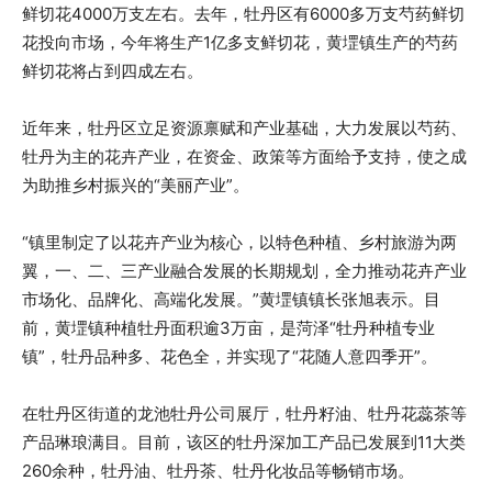
鲜切花4000万支左右。去年，牡丹区有6000多万支芍药鲜切
花投向市场，今年将生产1亿多支鲜切花，黄堽镇生产的芍药
鲜切花将占到四成左右。
近年来，牡丹区立足资源禀赋和产业基础，大力发展以芍药、
牡丹为主的花卉产业，在资金、政策等方面给予支持，使之成
为助推乡村振兴的“美丽产业”。
“镇里制定了以花卉产业为核心，以特色种植、乡村旅游为两
翼，一、二、三产业融合发展的长期规划，全力推动花卉产业
市场化、品牌化、高端化发展。”黄堽镇镇长张旭表示。目
前，黄堽镇种植牡丹面积逾3万亩，是菏泽“牡丹种植专业
镇”，牡丹品种多、花色全，并实现了“花随人意四季开”。
在牡丹区街道的龙池牡丹公司展厅，牡丹籽油、牡丹花蕊茶等
产品琳琅满目。目前，该区的牡丹深加工产品已发展到11大类
260余种，牡丹油、牡丹茶、牡丹化妆品等畅销市场。